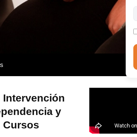
 pedagogía y el trabajo social, permiten que se pueda
cter interdisciplinar, que dé la oportunidad al usuario a
y adquirir las herramientas que le permitan convivir
 y racional.
as
 Intervención
ependencia y
| Cursos