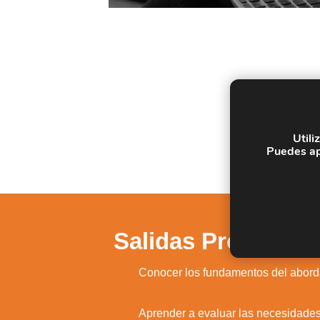
Utili
Puedes ap
Salidas Profesiona
1.
Conocer los fundamentos del aborda
2.
Aprender a evaluar las necesidades