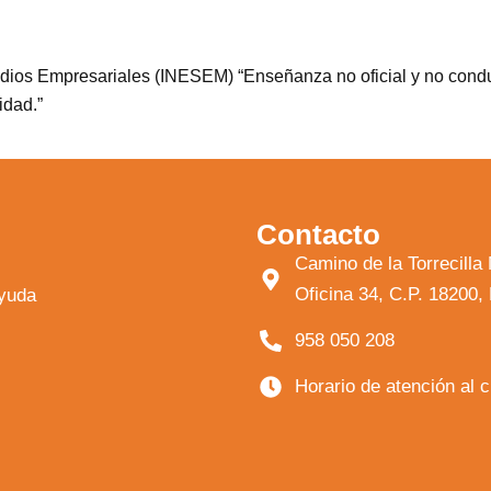
tudios Empresariales (INESEM) “Enseñanza no oficial y no condu
idad.”
Contacto
Camino de la Torrecil
Oficina 34, C.P. 18200
ayuda
958 050 208
Horario de atención al 