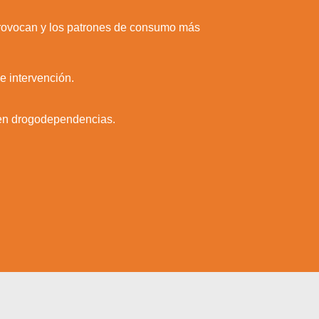
e provocan y los patrones de consumo más
e intervención.
o en drogodependencias.