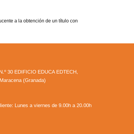
cente a la obtención de un título con
la N.º 30 EDIFICIO EDUCA EDTECH,
, Maracena (Granada)
cliente: Lunes a viernes de 9.00h a 20.00h