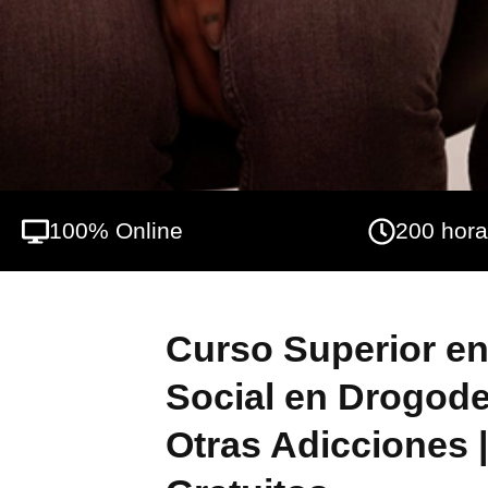
psicología, en interrelación directa con la
llevar a cabo un abordaje completo, de cará
aprender nuevos hábitos de vida saludable 
con las sustancias de una forma controlada
100% Online
200 hor
Curso Superior en
Social en Drogod
Otras Adicciones 