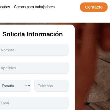
leados
Cursos para trabajadores
Contacto
Solicita Información
odos
os
ampos
on
bligatorios.