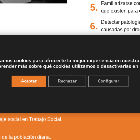
Familiarizarse co
5.
que existen para
Detectar patologí
6.
causadas por dro
Conocer el contex
7.
droga.
zamos cookies para ofrecerte la mejor experiencia en nuestr
render más sobre qué cookies utilizamos o desactivarlas en 
.
Aceptar
Rechazar
Configurar
les
je social en Trabajo Social.
 de la población diana.