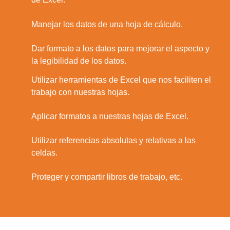
2.
Manejar los datos de una hoja de cálculo.
Dar formato a los datos para mejorar el aspecto y
3.
la legibilidad de los datos.
Utilizar herramientas de Excel que nos faciliten el
4.
trabajo con nuestras hojas.
5.
Aplicar formatos a nuestras hojas de Excel.
Utilizar referencias absolutas y relativas a las
6.
celdas.
7.
Utilizamos cookies para ofrecerte la mejor
Proteger y compartir libros de trabajo, etc.
experiencia en nuestra web.
Puedes aprender más sobre qué cookies
utilizamos o desactivarlas en los
ajustes
.
Aceptar