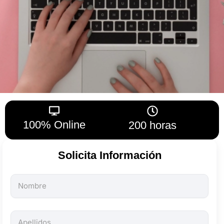
100% Online
200 horas
Solicita Información
Todos
los
campos
son