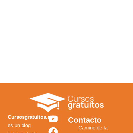
Y
F
I
X
Cursosgratuitos.es
Contacto
o
a
n
-
es un blog
Camino de la