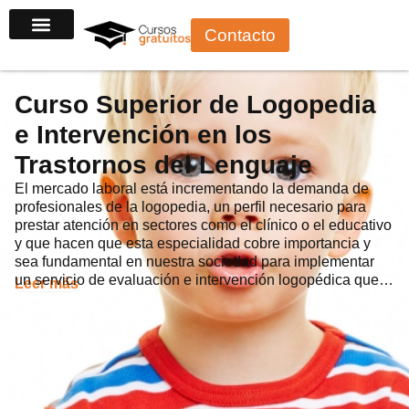
Ir
Contacto
al
contenido
Curso Superior de Logopedia
e Intervención en los
Trastornos del Lenguaje
El mercado laboral está incrementando la demanda de
profesionales de la logopedia, un perfil necesario para
prestar atención en sectores como el clínico o el educativo
y que hacen que esta especialidad cobre importancia y
sea fundamental en nuestra sociedad para implementar
un servicio de evaluación e intervención logopédica que…
Leer más