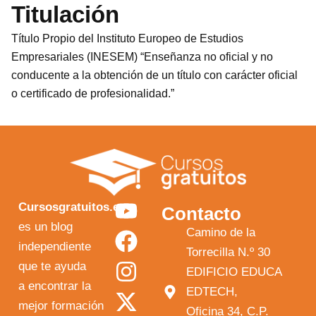
Titulación
Título Propio del Instituto Europeo de Estudios
Empresariales (INESEM) “Enseñanza no oficial y no
conducente a la obtención de un título con carácter oficial
o certificado de profesionalidad.”
Y
F
I
X
Cursosgratuitos.es
Contacto
o
a
n
-
es un blog
Camino de la
independiente
u
c
s
t
Torrecilla N.º 30
que te ayuda
t
e
t
w
EDIFICIO EDUCA
a encontrar la
EDTECH,
u
b
a
i
mejor formación
Oficina 34, C.P.