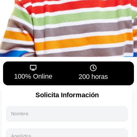
100% Online
200 horas
Solicita Información
Todos
los
campos
son