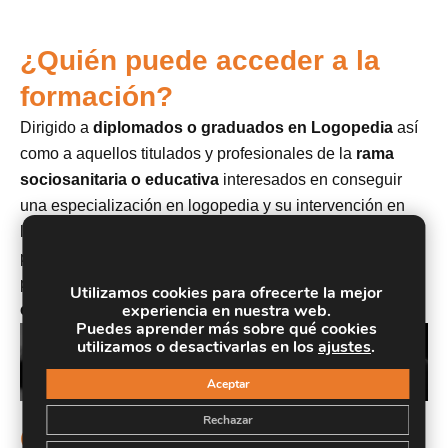
¿Quién puede acceder a la
formación?
Dirigido a
diplomados o graduados en Logopedia
así
como a aquellos titulados y profesionales de la
rama
sociosanitaria o educativa
interesados en conseguir
una especialización en logopedia y su intervención en
los trastornos del lenguaje de aplicación al contexto
profesional. Este curso es de especial interés para
profesionales de la
educación, la intervención social y
Utilizamos cookies para ofrecerte la mejor
experiencia en nuestra web.
el trabajo con infancia.
Puedes aprender más sobre qué cookies
utilizamos o desactivarlas en los
ajustes
.
Aceptar
Rechazar
Objetivos