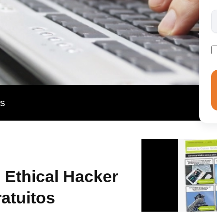
adoptar la mejor solución sin perder de vista la
de la información que conlleva el proceso de gestión de
 un Entorno Personal de Aprendizaje donde el alumno
rupo de tutores especialistas en el sector.
as
 Ethical Hacker
atuitos