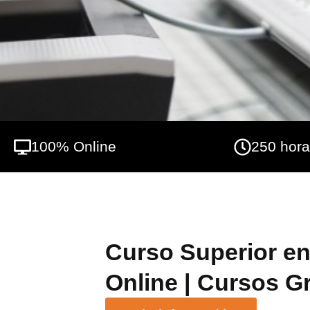
de informes periciales. Te capacitará para 
escalabilidad de los datos y la seguridad 
incidentes. En INESEM podrás trabajar en
es el protagonista, avalado por un amplio g
100% Online
250 hor
Curso Superior en
Online | Cursos Gr