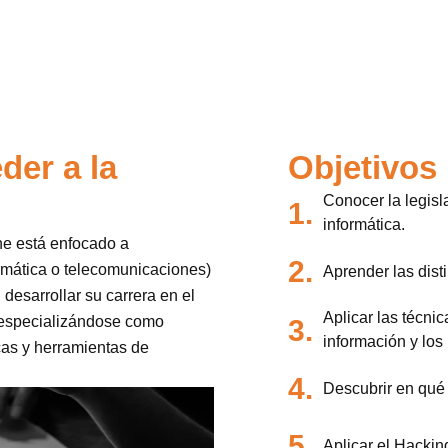
der a la
Objetivos
Conocer la legisl
1.
informática.
ne está enfocado a
2.
ormática o telecomunicaciones)
Aprender las dist
 desarrollar su carrera en el
Aplicar las técni
n especializándose como
3.
información y los
cas y herramientas de
4.
Descubrir en qué 
5.
Aplicar el Hackin