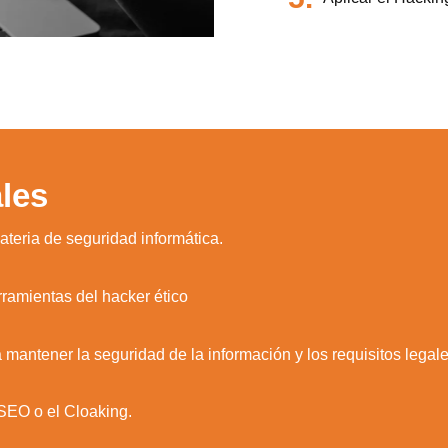
les
ateria de seguridad informática.
rramientas del hacker ético
 mantener la seguridad de la información y los requisitos legal
 SEO o el Cloaking.