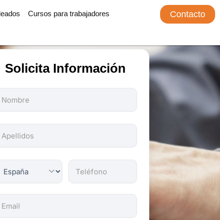
leados
Cursos para trabajadores
Contacto
Solicita Información
odos
os
ampos
on
bligatorios.