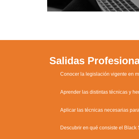
Salidas Profesiona
1.
Conocer la legislación vigente en m
2.
Aprender las distintas técnicas y he
3.
Aplicar las técnicas necesarias para
4.
Descubrir en qué consiste el Black