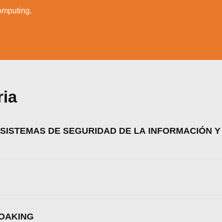
omputing.
ria
 SISTEMAS DE SEGURIDAD DE LA INFORMACIÓN Y
zamos cookies para ofrecerte la mejor experiencia en nuestr
aprender más sobre qué cookies utilizamos o desactivarla
LOAKING
ajustes
.