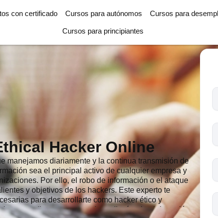
tos con certificado
Cursos para autónomos
Cursos para desemp
Cursos para principiantes
T
l
c
s
thical Hacker Online
o
ue manejamos diariamente y la continua transmisión de
ormación sea el principal activo de cualquier empresa y
nizaciones. Por ello, el robo de información o el ataque
lientes y objetivos de los hackers. Este experto te
ecesarias para desarrollarte como hacker ético y
aciones mediante procesos de auditoría y la elaboración