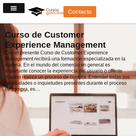
Ir
Contacto
al
contenido
Curso de Customer
Experience Management
Con el presente Curso de Customer Experience
Management recibirá una formación especializada en la
materia. En el mundo del comercio en general es
importante conocer la experiencia del usuario o cliente
cuando realiza un proceso de compra. Entender todas sus
necesidades o inquietudes presentes durante el proceso
de compra, es…
Leer más