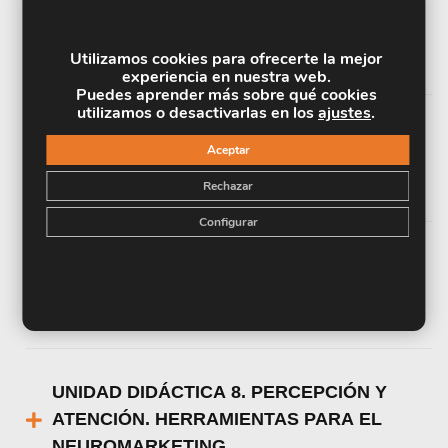
UNIDAD DIDÁCTICA 5. HERRAMIENTAS
DEL NEUROMARKETING Y SU
Utilizamos cookies para ofrecerte la mejor
APLICACIÓN EN LA FUERZA DE VENTAS
experiencia en nuestra web.
Puedes aprender más sobre qué cookies
utilizamos o desactivarlas en los
ajustes
.
UNIDAD DIDÁCTICA 6. APLICACIONES
Aceptar
PROFESIONALES Y ÁMBITOS DE
Rechazar
ACTUACIÓN DEL NEUROMARKETING
Configurar
UNIDAD DIDÁCTICA 7. MOTIVACIÓN Y
EMOCIÓN. HERRAMIENTAS PARA EL
NEUROMARKETING
UNIDAD DIDÁCTICA 8. PERCEPCIÓN Y
ATENCIÓN. HERRAMIENTAS PARA EL
NEUROMARKETING