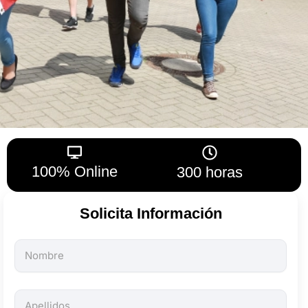
100% Online
300 horas
Solicita Información
Todos
los
campos
son