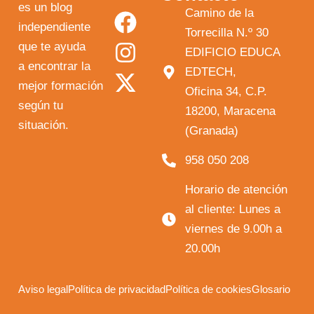
o
a
n
-
es un blog
Camino de la
independiente
u
c
s
t
Torrecilla N.º 30
que te ayuda
t
e
t
w
EDIFICIO EDUCA
a encontrar la
EDTECH,
u
b
a
i
mejor formación
Oficina 34, C.P.
b
o
g
t
según tu
18200, Maracena
e
o
r
t
situación.
(Granada)
k
a
e
958 050 208
m
r
Horario de atención
al cliente: Lunes a
viernes de 9.00h a
20.00h
Aviso legal
Política de privacidad
Política de cookies
Glosario