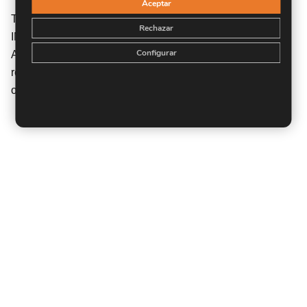
Aceptar
TITULACIÓN expedida por EUROINNOVA
Rechazar
INTERNATIONAL ONLINE EDUCATION, miembro de la
Configurar
AEEN (Asociación Española de Escuelas de Negocios) y
reconocido con la excelencia académica en educación
online por QS World University Rankings