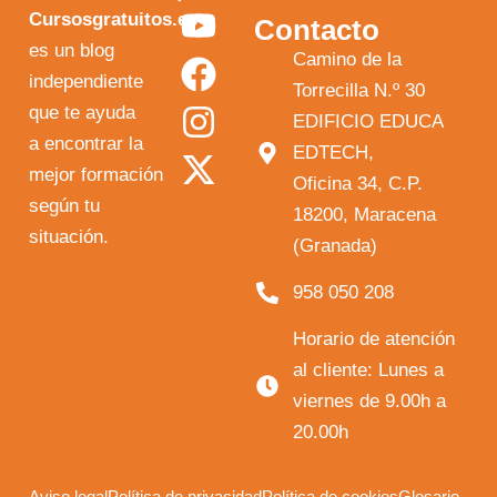
Y
F
I
X
Cursosgratuitos.es
Contacto
o
a
n
-
es un blog
Camino de la
independiente
u
c
s
t
Torrecilla N.º 30
que te ayuda
t
e
t
w
EDIFICIO EDUCA
a encontrar la
EDTECH,
u
b
a
i
mejor formación
Oficina 34, C.P.
b
o
g
t
según tu
18200, Maracena
e
o
r
t
situación.
(Granada)
k
a
e
958 050 208
m
r
Horario de atención
al cliente: Lunes a
viernes de 9.00h a
20.00h
Aviso legal
Política de privacidad
Política de cookies
Glosario