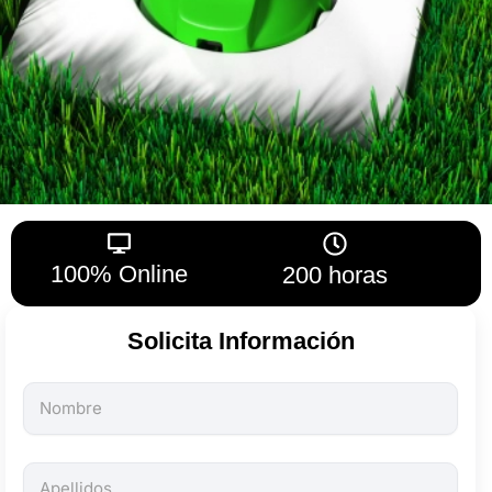
100% Online
200 horas
Solicita Información
Todos
los
campos
son