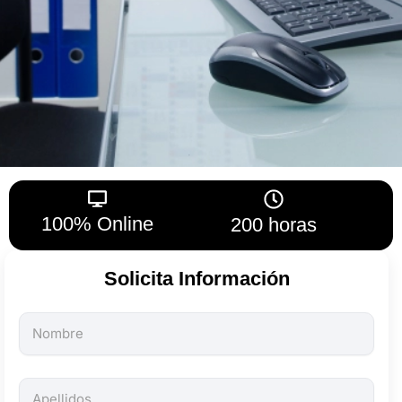
100% Online
200 horas
Solicita Información
Todos
los
campos
son