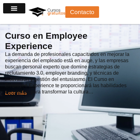
Ir
Contacto
al
contenido
Curso en Employee
Experience
La demanda de profesionales capacitados en mejorar la
experiencia del empleado está en auge, y las empresas
buscan personal experto que domine estrategias de
reclutamiento 3.0, employer branding, y técnicas de
motivación y gestión del entusiasmo. El Curso en
Employee Experience te proporcionará las habilidades
necesarias para transformar la cultura…
Leer más