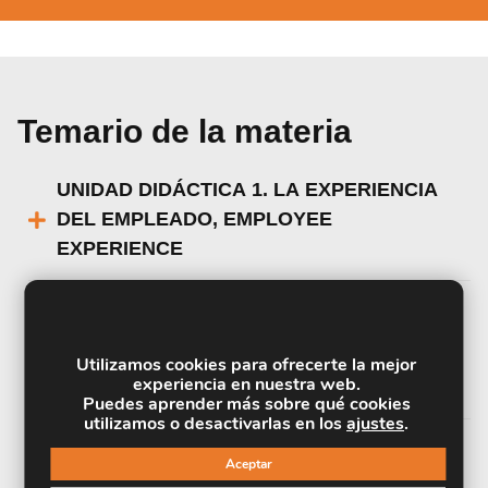
Temario de la materia
UNIDAD DIDÁCTICA 1. LA EXPERIENCIA
DEL EMPLEADO, EMPLOYEE
EXPERIENCE
UNIDAD DIDÁCTICA 2. ESTRATEGIA DE
RECLUTAMIENTO 3.0 Y EMPLOYER
Utilizamos cookies para ofrecerte la mejor
experiencia en nuestra web.
BRANDING
Puedes aprender más sobre qué cookies
utilizamos o desactivarlas en los
ajustes
.
UNIDAD DIDÁCTICA 3. LA EXPERIENCIA
Aceptar