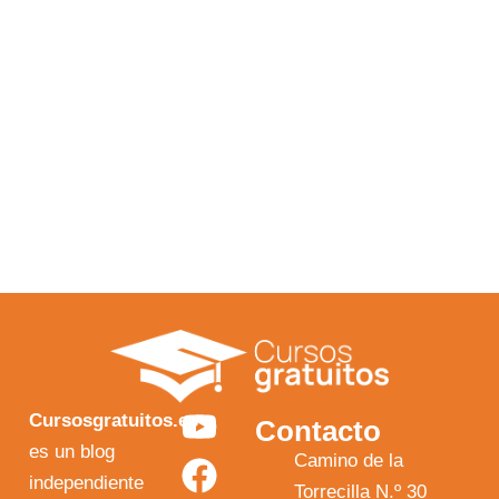
Y
F
I
X
Cursosgratuitos.es
Contacto
o
a
n
-
es un blog
Camino de la
independiente
u
c
s
t
Torrecilla N.º 30