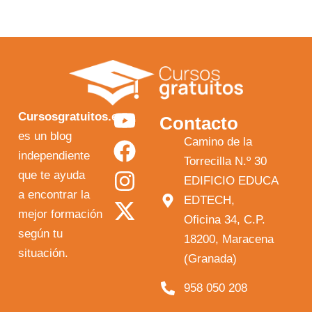
Y
F
I
X
Cursosgratuitos.es
Contacto
o
a
n
-
es un blog
Camino de la
independiente
u
c
s
t
Torrecilla N.º 30
que te ayuda
t
e
t
w
EDIFICIO EDUCA
a encontrar la
EDTECH,
u
b
a
i
mejor formación
Oficina 34, C.P.
b
o
g
t
según tu
18200, Maracena
e
o
r
t
situación.
(Granada)
k
a
e
958 050 208
m
r