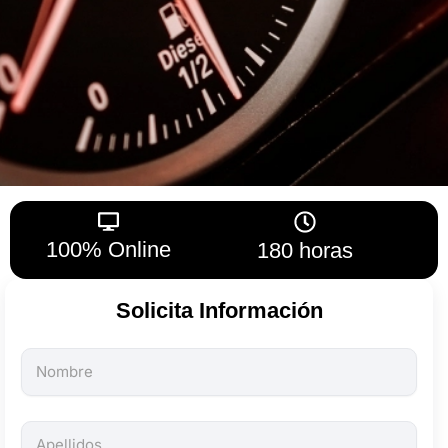
100% Online
180 horas
Solicita Información
Todos
los
campos
son