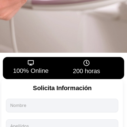
100% Online
200 horas
Solicita Información
Todos
los
campos
son