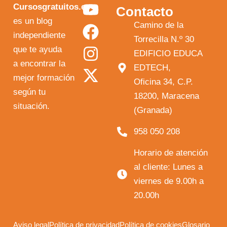
Y
F
I
X
Cursosgratuitos.es
Contacto
o
a
n
-
es un blog
Camino de la
independiente
u
c
s
t
Torrecilla N.º 30
que te ayuda
t
e
t
w
EDIFICIO EDUCA
a encontrar la
EDTECH,
u
b
a
i
mejor formación
Oficina 34, C.P.
b
o
g
t
según tu
18200, Maracena
e
o
r
t
situación.
(Granada)
k
a
e
958 050 208
m
r
Horario de atención
al cliente: Lunes a
viernes de 9.00h a
20.00h
Aviso legal
Política de privacidad
Política de cookies
Glosario