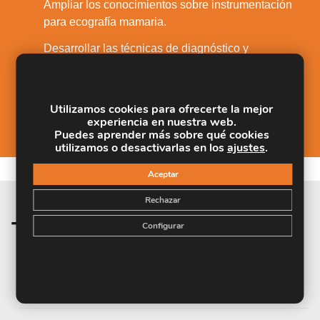
Ampliar los conocimientos sobre instrumentación
3.
para ecografía mamaria.
Desarrollar las técnicas de diagnóstico y
4.
prevención.
Investigar sobre las patologías benignas y
5.
Utilizamos cookies para ofrecerte la mejor
malignas asociados a la mama.
experiencia en nuestra web.
Puedes aprender más sobre qué cookies
utilizamos o desactivarlas en los
ajustes
.
Aceptar
Rechazar
Temario de la materia
Configurar
UNIDAD DIDÁCTICA 1. INTRODUCCIÓN A
LA ECOGRAFÍA MAMARIA