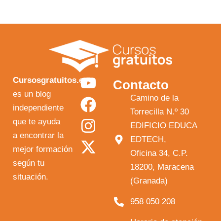
Y
F
I
X
Cursosgratuitos.es
Contacto
o
a
n
-
es un blog
Camino de la
independiente
u
c
s
t
Torrecilla N.º 30
que te ayuda
t
e
t
w
EDIFICIO EDUCA
a encontrar la
EDTECH,
u
b
a
i
mejor formación
Oficina 34, C.P.
b
o
g
t
según tu
18200, Maracena
e
o
r
t
situación.
(Granada)
k
a
e
958 050 208
m
r