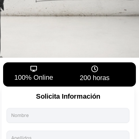
100% Online
200 horas
Solicita Información
Todos
los
campos
son