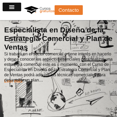
Ir
Contacto
al
contenido
Especialista en Diseño de la
Estrategia Comercial y Plan de
Ventas
Si trabaja en el sector comercial o tiene interés en hacerlo
y desea conocer los aspectos esenciales para realizar una
estrategia comercial este es u momento, con el Curso de
Especialista en Diseño de la Estrategia Comercial y Plan
de Ventas podrá adquirir las técnicas comerciales para
desarrollar un plan…
Leer más