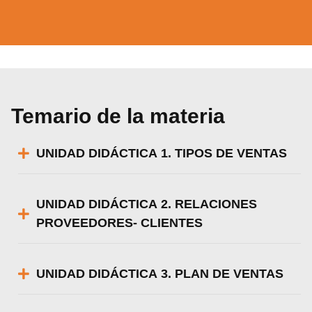
Utilizamos cookies para ofrecerte la mejor
experiencia en nuestra web.
Puedes aprender más sobre qué cookies
utilizamos o desactivarlas en los
ajustes
.
Aceptar
Rechazar
Temario de la materia
Configurar
UNIDAD DIDÁCTICA 1. TIPOS DE VENTAS
UNIDAD DIDÁCTICA 2. RELACIONES
PROVEEDORES- CLIENTES
UNIDAD DIDÁCTICA 3. PLAN DE VENTAS