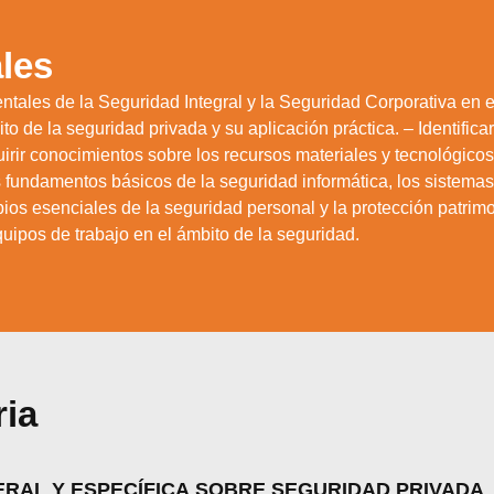
les
ales de la Seguridad Integral y la Seguridad Corporativa en e
to de la seguridad privada y su aplicación práctica. – Identificar
ir conocimientos sobre los recursos materiales y tecnológicos u
os fundamentos básicos de la seguridad informática, los sistemas
ios esenciales de la seguridad personal y la protección patrimo
quipos de trabajo en el ámbito de la seguridad.
ria
zamos cookies para ofrecerte la mejor experiencia en nuestr
render más sobre qué cookies utilizamos o desactivarlas en 
.
ERAL Y ESPECÍFICA SOBRE SEGURIDAD PRIVADA