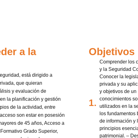
der a la
Objetivos
Comprender los c
y la Seguridad Co
guridad, está dirigido a
Conocer la legisl
privada, que quieran
privada y su aplic
álisis y evaluación de
y objetivos de un
conocimientos sob
en la planificación y gestión
1.
utilizados en la s
ios de la actividad, entre
los fundamentos b
e acceso son estar en posesión
de información y 
 mayores de 45 años, Acceso a
principios esenci
 Formativo Grado Superior,
patrimonial. – De