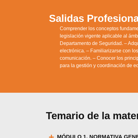
Salidas Profesiona
Comprender los conceptos fundament
legislación vigente aplicable al ámbi
Departamento de Seguridad. – Adquir
1.
electrónica. – Familiarizarse con l
comunicación. – Conocer los princip
para la gestión y coordinación de e
Temario de la mate
Utili
Puedes ap
MÓDULO 1. NORMATIVA GEN