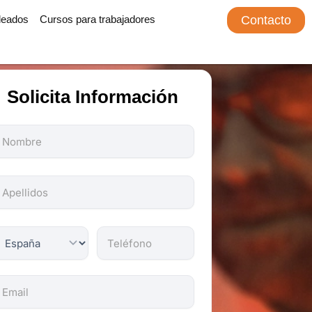
leados
Cursos para trabajadores
Contacto
Solicita Información
odos
os
ampos
on
bligatorios.