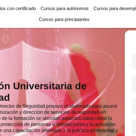
tos con certificado
Cursos para autónomos
Cursos para desemp
Cursos para principiantes
T
l
c
s
n Universitaria de
o
dad
Director de Seguridad prepara al alumnado para asumir
anización y dirección de servicios de seguridad en
rgo de la formación se abordan aspectos clave como la
a protección de personas e instalaciones y la actuación
e una capacitación orientada a la práctica profesional y