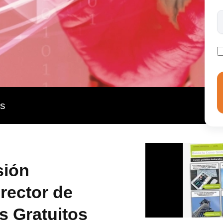
mbito laboral de la seguridad.
as
sión
irector de
s Gratuitos