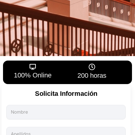
100% Online
200 horas
Solicita Información
Todos
los
campos
son