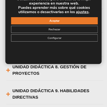
SOCIAL Y DEPENDENCIA
experiencia en nuestra web.
Puedes aprender más sobre qué cookies
utilizamos o desactivarlas en los
ajustes
.
UNIDAD DIDÁCTICA 6. GESTIÓN DE
Aceptar
RECURSOS HUMANOS
Rechazar
Configurar
UNIDAD DIDÁCTICA 7. GESTIÓN
ECONÓMICO-FINANCIERA
UNIDAD DIDÁCTICA 8. GESTIÓN DE
PROYECTOS
UNIDAD DIDÁCTICA 9. HABILIDADES
DIRECTIVAS