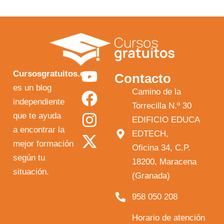
Y
F
I
X
Cursosgratuitos.es
Contacto
o
a
n
-
es un blog
Camino de la
independiente
u
c
s
t
Torrecilla N.º 30
que te ayuda
t
e
t
w
EDIFICIO EDUCA
a encontrar la
EDTECH,
u
b
a
i
mejor formación
Oficina 34, C.P.
b
o
g
t
según tu
18200, Maracena
e
o
r
t
situación.
(Granada)
k
a
e
958 050 208
m
r
Horario de atención