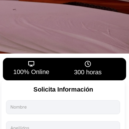
100% Online
300 horas
Solicita Información
Todos
los
campos
son