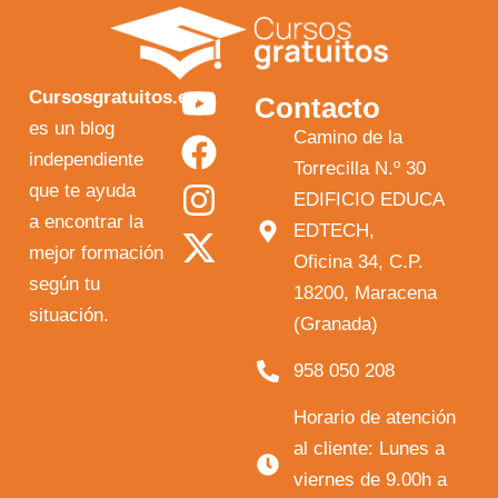
Y
F
I
X
Cursosgratuitos.es
Contacto
o
a
n
-
es un blog
Camino de la
independiente
u
c
s
t
Torrecilla N.º 30
que te ayuda
t
e
t
w
EDIFICIO EDUCA
a encontrar la
EDTECH,
u
b
a
i
mejor formación
Oficina 34, C.P.
b
o
g
t
según tu
18200, Maracena
e
o
r
t
situación.
(Granada)
k
a
e
958 050 208
m
r
Horario de atención
al cliente: Lunes a
viernes de 9.00h a