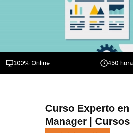
digital para poder ofrecer al cliente un 
Business School trabajamos para que la for
futuro profesional. Así contamos con un co
materia y un conjunto de becas y financia
La modalidad online de este te permite pode
adaptándonos a tu horario.
100% Online
450 hor
Curso Experto en 
Manager | Cursos 