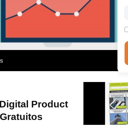
producto adaptado a sus necesidades. Desde Inesem
mación que recibas sea útil, óptima y eficiente en tu
mpleto claustro de profesores especializados en la
ción que hacen que el curso sea mucho más accesible.
r ser flexible en las horas que le dedicas,
as
Digital Product
Gratuitos