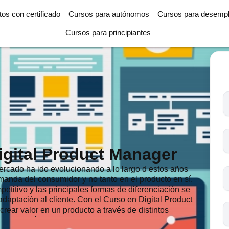
tos con certificado
Cursos para autónomos
Cursos para desemp
Cursos para principiantes
T
l
c
s
igital Product Manager
o
rcado ha ido evolucionando a lo largo d estos años
manda del consumidor y no tanto en el producto en sí.
titivo y las principales formas de diferenciación se
adaptación al cliente. Con el Curso en Digital Product
rear valor en un producto a través de distintos
, conocerás los aspectos fundamentales del marketing