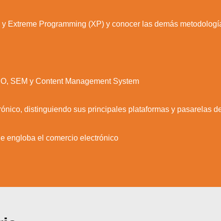
m y Extreme Programming (XP) y conocer las demás metodología
 SEO, SEM y Content Management System
rónico, distinguiendo sus principales plataformas y pasarelas 
e engloba el comercio electrónico
zamos cookies para ofrecerte la mejor experiencia en nuestr
aprender más sobre qué cookies utilizamos o desactivarla
ajustes
.