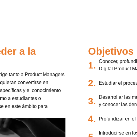
der a la
Objetivos
Conocer, profundiz
1.
Digital Product 
irige tanto a Product Managers
2.
 quieran convertirse en
Estudiar el proc
specíficas y el conocimiento
Desarrollar las 
omo a estudiantes o
3.
y conocer las de
e en este ámbito para
4.
Profundizar en el
Introducirse en 
5.