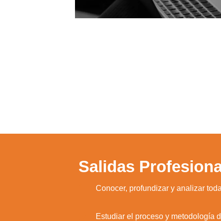
Salidas Profesiona
1.
Conocer, profundizar y analizar tod
2.
Estudiar el proceso y metodología 