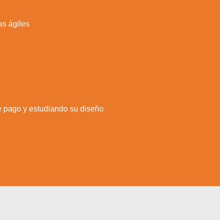
s ágiles
de pago y estudiando su diseño
a web.
s en los