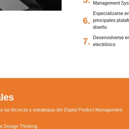
Management Sys
Especializarse en
6.
principales plata
diseño
Desenvolverse en
7.
electrónico
les
as las técnicas y estrategias del Digital Product Management
de Design Thinking