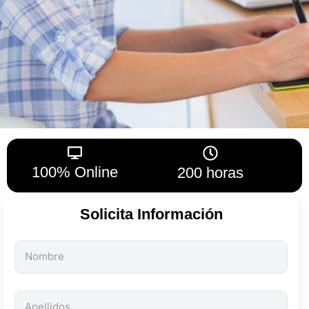
100% Online
200 horas
Solicita Información
Todos
los
campos
son