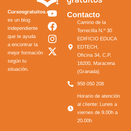
Y
F
I
X
Cursosgratuitos.es
Contacto
o
a
n
-
es un blog
Camino de la
independiente
u
c
s
t
Torrecilla N.º 30
que te ayuda
t
e
t
w
EDIFICIO EDUCA
a encontrar la
EDTECH,
u
b
a
i
mejor formación
Oficina 34, C.P.
b
o
g
t
según tu
18200, Maracena
e
o
r
t
situación.
(Granada)
k
a
e
958 050 208
m
r
Horario de atención
al cliente: Lunes a
viernes de 9.00h a
20.00h