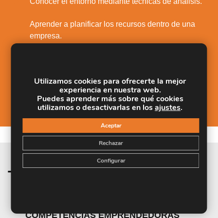
2.
Conocer el entorno mediante técnicas de análisis.
Aprender a planificar los recursos dentro de una
3.
empresa.
4.
Descubrir cómo elaborar un plan de negocio.
Utilizamos cookies para ofrecerte la mejor
Asimilar técnicas de motivación dentro de un
5.
experiencia en nuestra web.
equipo de trabajo.
Puedes aprender más sobre qué cookies
utilizamos o desactivarlas en los
ajustes
.
Aceptar
Rechazar
Configurar
Temario de la materia
MÓDULO 1. DESARROLLO DE
COMPETENCIAS EMPRENDEDORAS