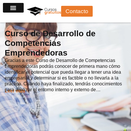
Ir
Contacto
al
contenido
Curso de Desarrollo de
Competencias
Emprendedoras
Gracias a este Curso de Desarrollo de Competencias
Emprendedoras podrás conocer de primera mano cómo
identificar el potencial que pueda llegar a tener una idea
empresarial y determinar si es factible o no llevarla a la
práctica. Cuando haya finalizado, tendrás conocimientos
para analizar el entorno interno y externo de…
Leer más