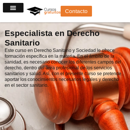
Ir
Contacto
al
Cursos por sector
Cursos gratuitos con certificado
Cursos para autónomos
Cursos para desempleados
Cursos para trabajadores
Cursos para principiantes
contenido
Especialista en Derecho
Sanitario
Este curso en Derecho Sanitario y Sociedad le ofrece
formación específica en la materia. En el ámbito de la
sanidad, es necesario conocer los diferentes campos del
derecho, dentro del área profesional de los servicios
sanitarios y salud. Así, con el presente curso se pretende
aportar los conocimientos necesarios legales y derecho
en el sector sanitario.