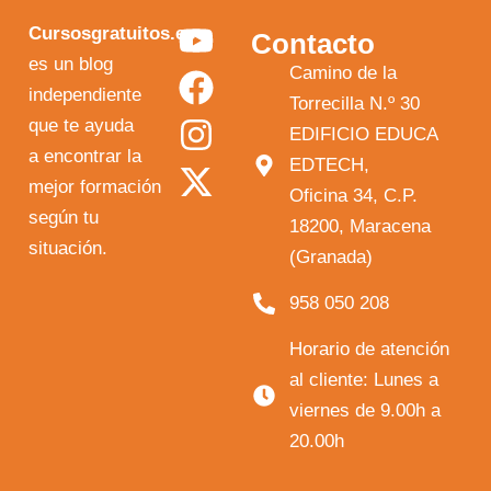
Y
F
I
X
Cursosgratuitos.es
Contacto
o
a
n
-
es un blog
Camino de la
independiente
u
c
s
t
Torrecilla N.º 30
que te ayuda
t
e
t
w
EDIFICIO EDUCA
a encontrar la
EDTECH,
u
b
a
i
mejor formación
Oficina 34, C.P.
b
o
g
t
según tu
18200, Maracena
e
o
r
t
situación.
(Granada)
k
a
e
958 050 208
m
r
Horario de atención
al cliente: Lunes a
viernes de 9.00h a
20.00h