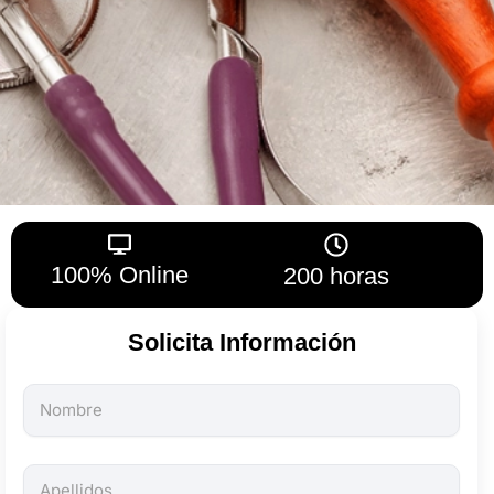
100% Online
200 horas
Solicita Información
Todos
los
campos
son