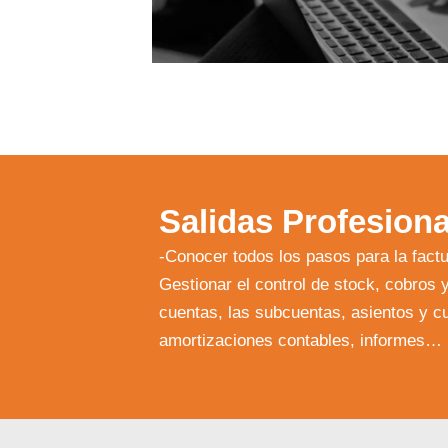
Salidas Profesiona
-Conocer todos los pasos para la fact
Gestionar el control de stock, cobros 
cuentas, las subcuentas, asientos y cu
amortizaciones contables, informes…