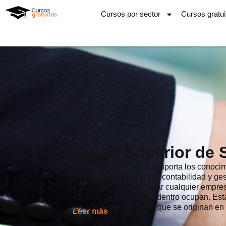
Ir
Cursos por sector
Cursos gratui
al
contenido
Curso Superior de 
Esta acción formativa te aporta los conoc
ámbito de la facturación, contabilidad y ge
capacidad para gestionar cualquier empresa
equipos de trabajo que dentro ocupan. Esta
los diferentes procesos que se originan en 
Leer más
gestión. Desde INESEM se favorece una for