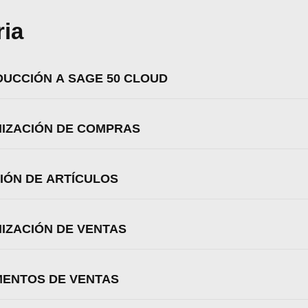
ria
ODUCCIÓN A SAGE 50 CLOUD
NIZACIÓN DE COMPRAS
CIÓN DE ARTÍCULOS
NIZACIÓN DE VENTAS
zamos cookies para ofrecerte la mejor experiencia en nuestr
MENTOS DE VENTAS
render más sobre qué cookies utilizamos o desactivarlas en 
.