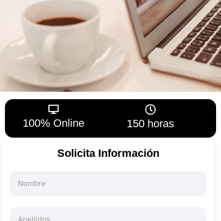
100% Online
150 horas
Solicita Información
Todos
los
campos
son