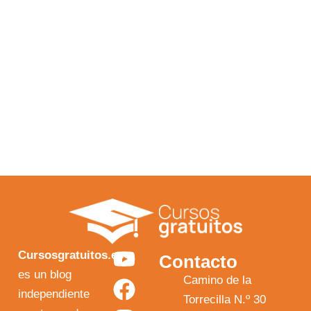
Y
F
I
X
Cursosgratuitos.es
Contacto
o
a
n
-
es un blog
Camino de la
independiente
u
c
s
t
Torrecilla N.º 30