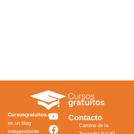
Y
F
I
X
Cursosgratuitos.es
Contacto
o
a
n
-
es un blog
Camino de la
independiente
Torrecilla N.º 30