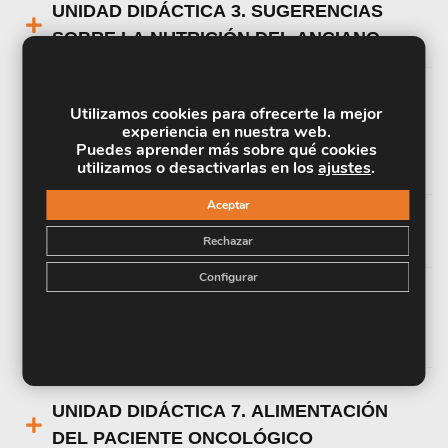
UNIDAD DIDÁCTICA 3. SUGERENCIAS
SOBRE LA NUTRICIÓN DEL ANCIANO
UNIDAD DIDÁCTICA 4. SUGERENCIAS
Utilizamos cookies para ofrecerte la mejor
experiencia en nuestra web.
SOBRE NUTRICIÓN EN FUNCIÓN DE LAS
Puedes aprender más sobre qué cookies
DIFERENTES PATOLOGÍAS
utilizamos o desactivarlas en los
ajustes
.
Aceptar
UNIDAD DIDÁCTICA 5. DIETAS BÁSICAS
Rechazar
Configurar
UNIDAD DIDÁCTICA 6. NUTRICIÓN Y
DIETÉTICA EN ONCOLOGÍA
UNIDAD DIDÁCTICA 7. ALIMENTACIÓN
DEL PACIENTE ONCOLÓGICO