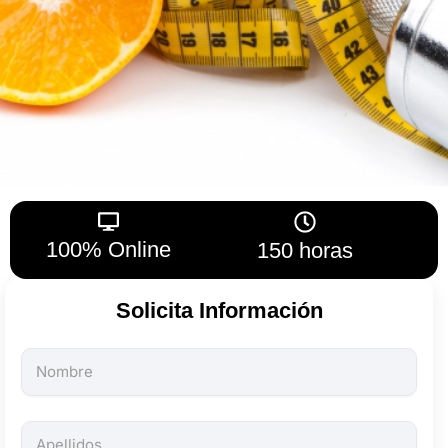
100% Online
150 horas
Solicita Información
Todos
los
campos
son