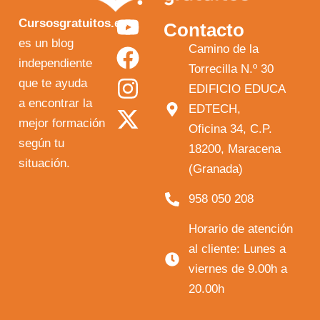
Y
F
I
X
Cursosgratuitos.es
Contacto
o
a
n
-
es un blog
Camino de la
independiente
u
c
s
t
Torrecilla N.º 30
que te ayuda
t
e
t
w
EDIFICIO EDUCA
a encontrar la
EDTECH,
u
b
a
i
mejor formación
Oficina 34, C.P.
b
o
g
t
según tu
18200, Maracena
e
o
r
t
situación.
(Granada)
k
a
e
958 050 208
m
r
Horario de atención
al cliente: Lunes a
viernes de 9.00h a
20.00h