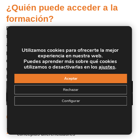
¿Quién puede acceder a la
formación?
El CURSO DE LEAN MANUFACTURING está dirigido a
titulados y estudiantes de enseñanzas técnicas de
aplicación en el área de empresa, y además para
Utilizamos cookies para ofrecerte la mejor
profesionales de los distintos sectores industriales que
experiencia en nuestra web.
quieran desempeñar puestos de responsabilidad de
Puedes aprender más sobre qué cookies
utilizamos o desactivarlas en los
ajustes
.
gestión de la producción en departamentos de
Fabricación y de Mejora Continua.
Aceptar
Rechazar
Configurar
Objetivos
Aportación en la empresa de metodologías y
1.
conceptos diferenciadores