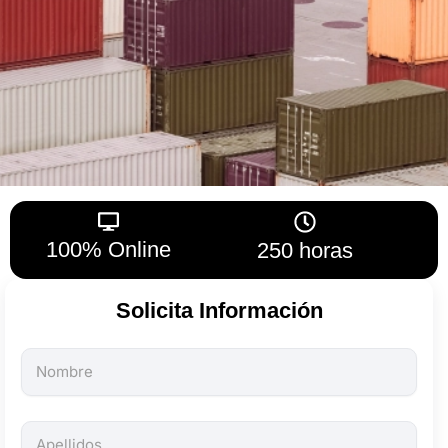
100% Online
250 horas
Solicita Información
Todos
los
campos
son