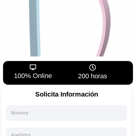
100% Online
200 horas
Solicita Información
Todos
los
campos
son