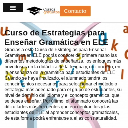
Ir
Contacto
al
Cursos por sector
Cursos gratuitos con certificado
Cursos para autónomos
Cursos para desempleados
Cursos para trabajadores
Cursos para principiantes
contenido
Curso de Estrategias para
Enseñar Gramática en ELE
Gracias a este Curso de Estrategias para Enseñar
Gramática en ELE podrás conocer de primera mano las
diferentes metodologías de enseñanza, los enfoques más
novedosos en la didáctica de la lengua y, en concreto, en
la enseñanza de la gramática para estudiantes de ELE.
Cuando se haya finalizado, el alumnado tendrá los
conocimientos necesarios para seleccionar el método o
estrategia más adecuado para el grupo de estudiantes, su
nivel de dominio del idioma y el concepto gramatical que
se desea enseñar. Por último, el alumnado conocerá las
dificultades más frecuentes que encuentran los y las
estudiantes de ELE al aprender conceptos gramaticales,
de esta forma podrá enfrentarse a ellas con naturalidad.