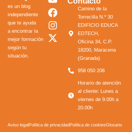
Contacto
o
a
n
-
es un blog
Camino de la
independiente
u
c
s
t
Torrecilla N.º 30
que te ayuda
t
e
t
w
EDIFICIO EDUCA
a encontrar la
EDTECH,
u
b
a
i
mejor formación
Oficina 34, C.P.
b
o
g
t
según tu
18200, Maracena
e
o
r
t
situación.
(Granada)
k
a
e
958 050 208
m
r
Horario de atención
al cliente: Lunes a
viernes de 9.00h a
20.00h
Aviso legal
Política de privacidad
Política de cookies
Glosario