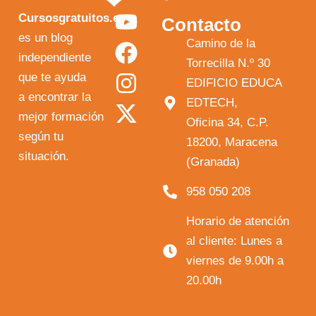
Y
F
I
X
Cursosgratuitos.es
Contacto
o
a
n
-
es un blog
Camino de la
independiente
u
c
s
t
Torrecilla N.º 30
que te ayuda
t
e
t
w
EDIFICIO EDUCA
a encontrar la
EDTECH,
u
b
a
i
mejor formación
Oficina 34, C.P.
b
o
g
t
según tu
18200, Maracena
e
o
r
t
situación.
(Granada)
k
a
e
958 050 208
m
r
Horario de atención
al cliente: Lunes a
viernes de 9.00h a
20.00h