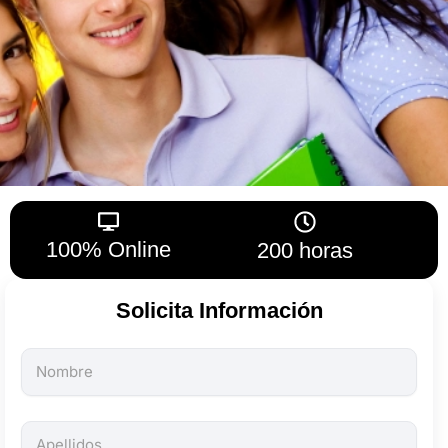
100% Online
200 horas
Solicita Información
Todos
los
campos
son