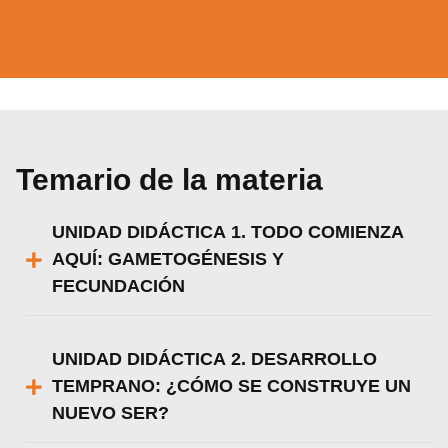
Utilizamos cookies para ofrecerte la mejor
experiencia en nuestra web.
Puedes aprender más sobre qué cookies
utilizamos o desactivarlas en los
ajustes
.
Aceptar
Temario de la materia
Rechazar
UNIDAD DIDÁCTICA 1. TODO COMIENZA
Configurar
AQUÍ: GAMETOGÉNESIS Y
FECUNDACIÓN
UNIDAD DIDÁCTICA 2. DESARROLLO
TEMPRANO: ¿CÓMO SE CONSTRUYE UN
NUEVO SER?