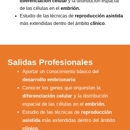
diferenciación celular
y la distribución espacial
de las células en el
embrión.
Estudio de las técnicas de
reproducción asistida
más extendidas dentro del ámbito
clínico
.
Salidas Profesionales
Aportar un conocimiento básico del
desarrollo embrionario
Conocer los genes que orquestan la
diferenciación celular
y la distribución
espacial de las células en el
embrión.
Estudio de las técnicas de
reproducción
asistida
más extendidas dentro del ámbito
clínico
.