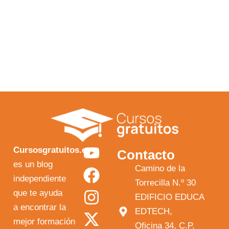
Y
F
I
X
Cursosgratuitos.es
Contacto
o
a
n
-
es un blog
Camino de la
independiente
u
c
s
t
Torrecilla N.º 30
que te ayuda
t
e
t
w
EDIFICIO EDUCA
a encontrar la
EDTECH,
u
b
a
i
mejor formación
Oficina 34, C.P.