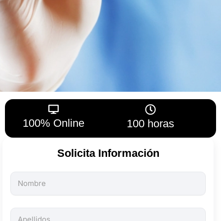
100% Online
100 horas
Solicita Información
Todos
los
campos
son