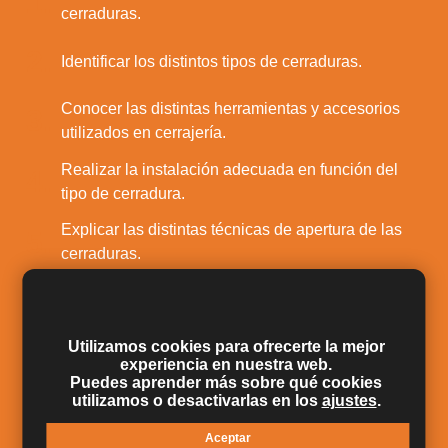
1.
cerraduras.
2.
Identificar los distintos tipos de cerraduras.
Conocer las distintas herramientas y accesorios
3.
utilizados en cerrajería.
Realizar la instalación adecuada en función del
4.
tipo de cerradura.
Explicar las distintas técnicas de apertura de las
5.
cerraduras.
Identificar averías y realizar la reparación
6.
correspondiente.
Utilizamos cookies para ofrecerte la mejor
Analizar el tipo de avería para identificar las
7.
experiencia en nuestra web.
causas de la misma.
Puedes aprender más sobre qué cookies
utilizamos o desactivarlas en los
ajustes
.
Comprender los diferentes riesgos laborales y
8.
saber cómo prevenirlos.
Aceptar