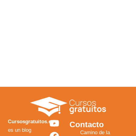
Y
F
I
X
Cursosgratuitos.es
Contacto
o
a
n
-
es un blog
Camino de la