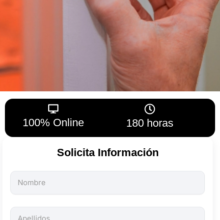
100% Online
180 horas
Solicita Información
Todos
los
campos
son