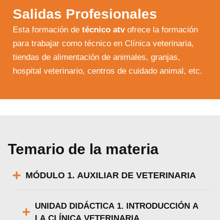
Salidas Profesionales
Las principales funciones de este perfil están
orientadas a
ofrecer apoyo y asistencia al médico
veterinario
, tanto en la gestión de los centros y
clínicas veterinarias, como en el tratamiento del
animal. Para cumplir con estos requisitos
formativos, se establecen los siguientes
objetivos
:
–
Conocer los
elementos característicos de una clínica
veterinaria y del equipo que trabaja en ella.
– Ofrecer un acercamiento básico a la
anatomía general de los
animales de compañía
.
– Describir las
principales patologías
de los animales de
compañía.
– Realizar un acercamiento a las
principales técnicas de
exploración clínica y de laboratorio
en las que el auxiliar debe