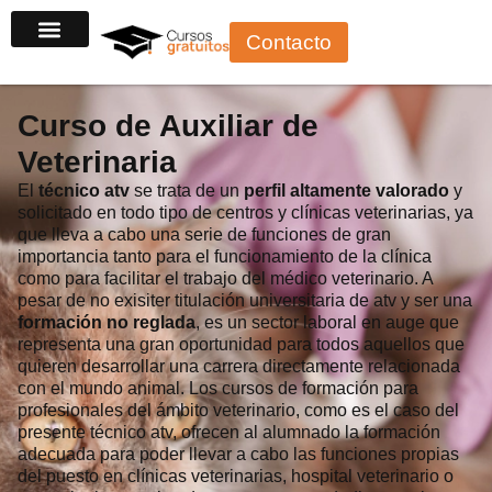
Ir
Contacto
al
Cursos por sector
Cursos gratuitos con certificado
Cursos para autónomos
Cursos para desempleados
Cursos para trabajadores
Cursos para principiantes
contenido
Curso de Auxiliar de
Veterinaria
El técnico atv se trata de un perfil altamente valorado y
solicitado en todo tipo de centros y clínicas veterinarias, ya
que lleva a cabo una serie de funciones de gran
importancia tanto para el funcionamiento de la clínica
como para facilitar el trabajo del médico veterinario. A
pesar de…
Leer más