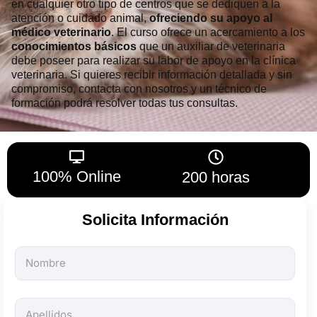
100% Online
200 horas
Solicita Información
Todos
los
campos
son