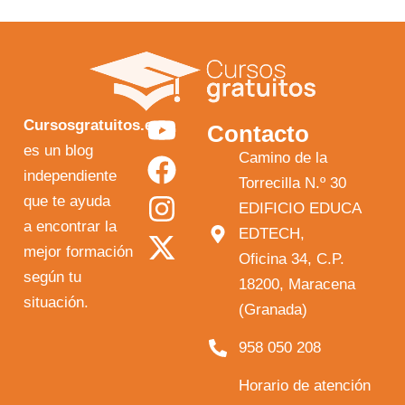
Y
F
I
X
Cursosgratuitos.es
Contacto
o
a
n
-
es un blog
Camino de la
independiente
u
c
s
t
Torrecilla N.º 30
que te ayuda
t
e
t
w
EDIFICIO EDUCA
a encontrar la
EDTECH,
u
b
a
i
mejor formación
Oficina 34, C.P.
b
o
g
t
según tu
18200, Maracena
e
o
r
t
situación.
(Granada)
k
a
e
958 050 208
m
r
Horario de atención