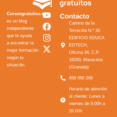
Y
F
I
X
Cursosgratuitos.es
Contacto
o
a
n
-
es un blog
Camino de la
independiente
u
c
s
t
Torrecilla N.º 30
que te ayuda
t
e
t
w
EDIFICIO EDUCA
a encontrar la
EDTECH,
u
b
a
i
mejor formación
Oficina 34, C.P.
b
o
g
t
según tu
18200, Maracena
e
o
r
t
situación.
(Granada)
k
a
e
958 050 208
m
r
Horario de atención
al cliente: Lunes a
viernes de 9.00h a
20.00h