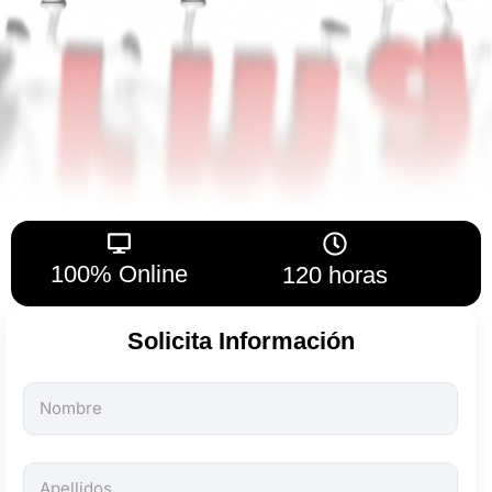
100% Online
120 horas
Solicita Información
Todos
los
campos
son