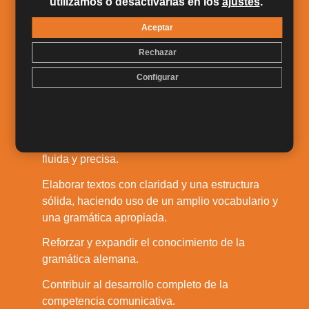
utilizamos o desactivarlas en los
ajustes
.
Salidas Profesionales
Aceptar
Ser capaz de adaptar el discurso a diversos
1.
Rechazar
contextos y registros lingüísticos.
Configurar
Comprender textos complejos, incluso en
2.
situaciones menos habituales como debates o
exposiciones académicas.
Expresar ideas y sostener argumentos de manera
3.
fluida y precisa.
Elaborar textos con claridad y una estructura
4.
sólida, haciendo uso de un amplio vocabulario y
una gramática apropiada.
Reforzar y expandir el conocimiento de la
5.
gramática alemana.
Contribuir al desarrollo completo de la
6.
competencia comunicativa.