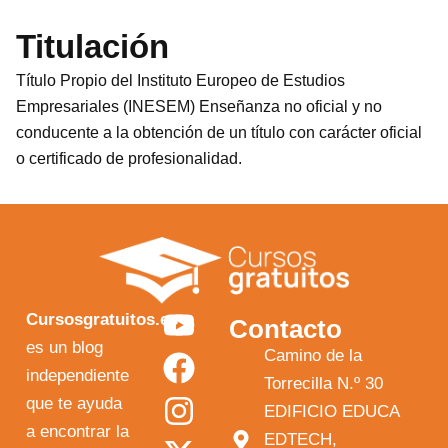
Titulación
Título Propio del Instituto Europeo de Estudios
Empresariales (INESEM) Enseñanza no oficial y no
conducente a la obtención de un título con carácter oficial
o certificado de profesionalidad.
Y
F
I
X
Cursosgratuitos.es
Contacto
o
a
n
-
es un blog
Camino de la
independiente
u
c
s
t
Torrecilla N.º 30
que te ayuda
t
e
t
w
EDIFICIO EDUCA
a encontrar la
EDTECH,