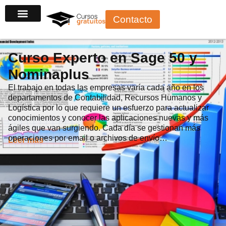
Ir
Contacto
al
contenido
Curso Experto en Sage 50 y
Nominaplus
El trabajo en todas las empresas varía cada año en los
departamentos de Contabilidad, Recursos Humanos y
Logística por lo que requiere un esfuerzo para actualizar
conocimientos y conocer las aplicaciones nuevas y más
ágiles que van surgiendo. Cada día se gestionan más
operaciones por email o archivos de envío…
Leer más