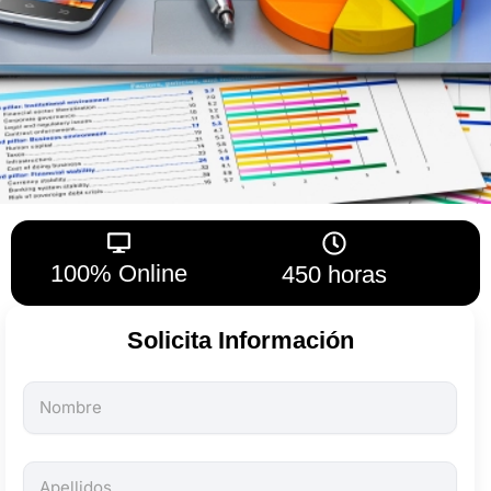
100% Online
450 horas
Solicita Información
Todos
los
campos
son