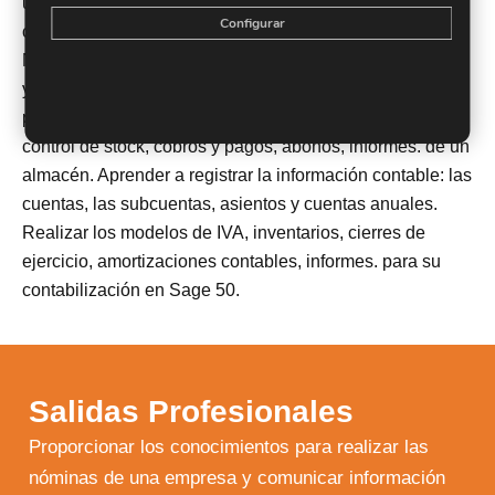
una de las herramientas para la gestión de plantillas,
Configurar
configuración de nóminas, altas y bajas…con
Nominaplus. Conocer todos los pasos para la facturación
y control de almacén de una empresa: presupuestos,
pedidos, albaranes y facturas con Sage 50. Gestionar el
control de stock, cobros y pagos, abonos, informes. de un
almacén. Aprender a registrar la información contable: las
cuentas, las subcuentas, asientos y cuentas anuales.
Realizar los modelos de IVA, inventarios, cierres de
ejercicio, amortizaciones contables, informes. para su
contabilización en Sage 50.
Salidas Profesionales
Proporcionar los conocimientos para realizar las
nóminas de una empresa y comunicar información