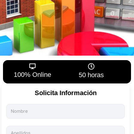
100% Online
50 horas
Solicita Información
Todos
los
campos
son