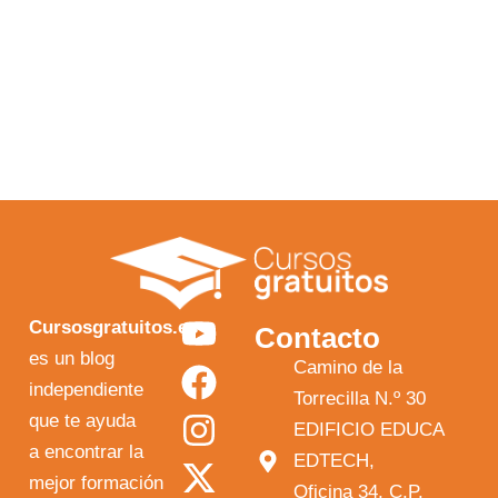
Y
F
I
X
Cursosgratuitos.es
Contacto
o
a
n
-
es un blog
Camino de la
independiente
u
c
s
t
Torrecilla N.º 30
que te ayuda
t
e
t
w
EDIFICIO EDUCA
a encontrar la
EDTECH,
u
b
a
i
mejor formación
Oficina 34, C.P.