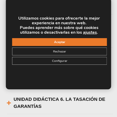
CONSUMIDOR
Utilizamos cookies para ofrecerte la mejor
experiencia en nuestra web.
UNIDAD DIDÁCTICA 4. LA ADQUISICIÓN
Puedes aprender más sobre qué cookies
utilizamos o desactivarlas en los
ajustes
.
DE BIENES INMUEBLES. EL PROCESO
DE COMPRA
Aceptar
Rechazar
UNIDAD DIDÁCTICA 5. COSTES Y
Configurar
GASTOS ASOCIADOS A LAS
OPERACIONES DE PRÉSTAMO PARA EL
PRESTATARIO Y SERVICIOS ASOCIADOS
UNIDAD DIDÁCTICA 6. LA TASACIÓN DE
GARANTÍAS