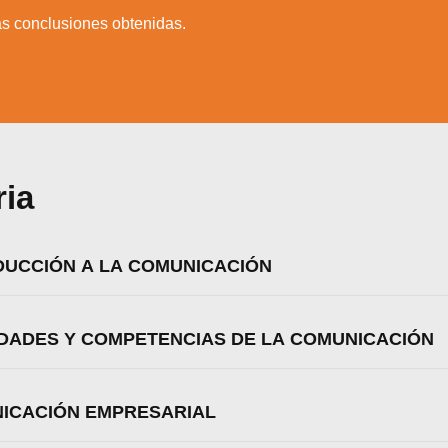
as conclusiones obtenidas.
ria
ODUCCIÓN A LA COMUNICACIÓN
LIDADES Y COMPETENCIAS DE LA COMUNICACIÓN
zamos cookies para ofrecerte la mejor experiencia en nuestr
NICACIÓN EMPRESARIAL
aprender más sobre qué cookies utilizamos o desactivarla
ajustes
.