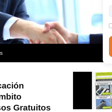
er presentados ante una junta de acciones o directiva.
ad de estudiar el negocio que lleva, o para el que
os resultados obtenidos y transmitir sus conclusiones.
as
cación
Ámbito
sos Gratuitos