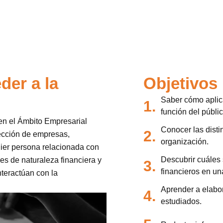
der a la
Objetivos
Saber cómo aplic
1.
función del públic
en el Ámbito Empresarial
Conocer las disti
2.
rección de empresas,
organización.
uier persona relacionada con
Descubrir cuáles
es de naturaleza financiera y
3.
financieros en un
interactúan con la
Aprender a elabora
4.
estudiados.