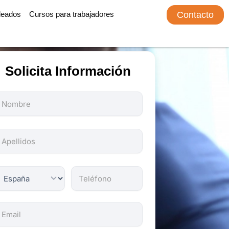
leados
Cursos para trabajadores
Contacto
Solicita Información
odos
os
ampos
on
bligatorios.