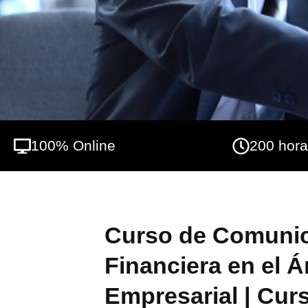
poder elaborar informes para que puedan s
Por último, el alumnado tendrá la posibilid
trabaja, de manera que pueda interpretar l
100% Online
200 hor
Curso de Comuni
Financiera en el 
Empresarial | Cur