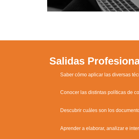
Salidas Profesiona
1.
Saber cómo aplicar las diversas téc
2.
Conocer las distintas políticas de 
3.
Descubrir cuáles son los documento
4.
Aprender a elaborar, analizar e inte