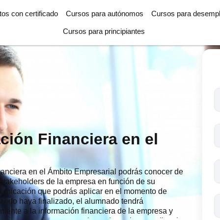
tos con certificado
Cursos para autónomos
Cursos para desemp
Cursos para principiantes
T
l
c
s
ión Financiera en el
o
anciera en el Ámbito Empresarial podrás conocer de
s stakeholders de la empresa en función de su
municación que podrás aplicar en el momento de
Cuando haya finalizado, el alumnado tendrá
niente a la información financiera de la empresa y