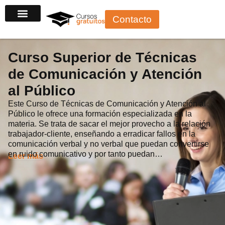
Ir
Contacto
al
contenido
Curso Superior de Técnicas
de Comunicación y Atención
al Público
Este Curso de Técnicas de Comunicación y Atención al
Público le ofrece una formación especializada en la
materia. Se trata de sacar el mejor provecho a la relación
trabajador-cliente, enseñando a erradicar fallos en la
comunicación verbal y no verbal que puedan convertirse
en ruido comunicativo y por tanto puedan…
Leer más