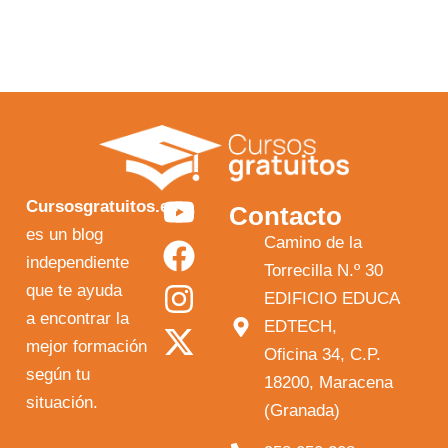
Y
F
I
X
Cursosgratuitos.es
Contacto
o
a
n
-
es un blog
Camino de la
independiente
u
c
s
t
Torrecilla N.º 30
que te ayuda
t
e
t
w
EDIFICIO EDUCA
a encontrar la
EDTECH,
u
b
a
i
mejor formación
Oficina 34, C.P.
b
o
g
t
según tu
18200, Maracena
e
o
r
t
situación.
(Granada)
k
a
e