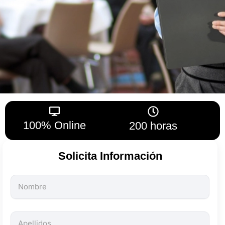
100% Online
200 horas
Solicita Información
Todos
los
campos
son