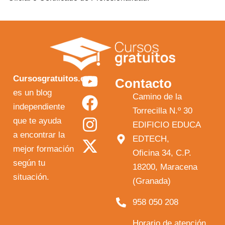
Y
F
I
X
Cursosgratuitos.es
Contacto
o
a
n
-
es un blog
Camino de la
independiente
u
c
s
t
Torrecilla N.º 30
que te ayuda
t
e
t
w
EDIFICIO EDUCA
a encontrar la
EDTECH,
u
b
a
i
mejor formación
Oficina 34, C.P.
b
o
g
t
según tu
18200, Maracena
e
o
r
t
situación.
(Granada)
k
a
e
958 050 208
m
r
Horario de atención