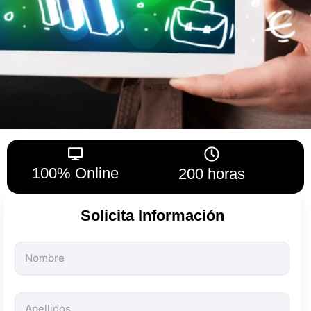
100% Online
200 horas
Solicita Información
Todos
los
campos
son