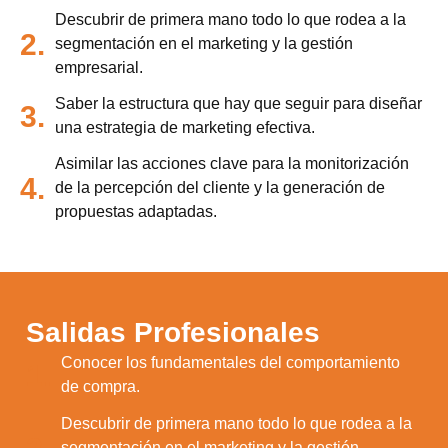
utilizamos o desactivarlas en los
ajustes
.
Descubrir de primera mano todo lo que rodea a la
2.
Aceptar
segmentación en el marketing y la gestión
empresarial.
Rechazar
Saber la estructura que hay que seguir para diseñar
3.
Configurar
una estrategia de marketing efectiva.
Asimilar las acciones clave para la monitorización
4.
de la percepción del cliente y la generación de
propuestas adaptadas.
Salidas Profesionales
Conocer los fundamentales del comportamiento
1.
de compra.
Descubrir de primera mano todo lo que rodea a la
segmentación en el marketing y la gestión