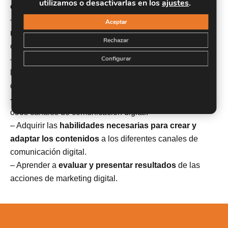
utilizamos o desactivarlas en los
ajustes
.
comunicación social media.
– Diferenciar los
conceptos y aspectos clave del
Aceptar
marketing digital
y sus diferentes canales de
Rechazar
comunicación.
Configurar
– Manejar las
principales herramientas
y recursos para
la comunicación en redes sociales y otros medios
digitales.
– Planificar y ejecutar acciones
para redes sociales y
otros canales de comunicación digital.
– Adquirir las
habilidades necesarias para crear y
adaptar los contenidos
a los diferentes canales de
comunicación digital.
– Aprender a
evaluar y presentar resultados
de las
acciones de marketing digital.