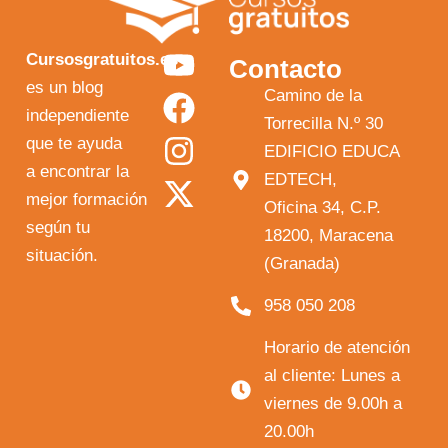
Y
F
I
X
Cursosgratuitos.es
Contacto
o
a
n
-
es un blog
Camino de la
independiente
u
c
s
t
Torrecilla N.º 30
que te ayuda
t
e
t
w
EDIFICIO EDUCA
a encontrar la
EDTECH,
u
b
a
i
mejor formación
Oficina 34, C.P.
b
o
g
t
según tu
18200, Maracena
e
o
r
t
situación.
(Granada)
k
a
e
958 050 208
m
r
Horario de atención
al cliente: Lunes a
viernes de 9.00h a
20.00h