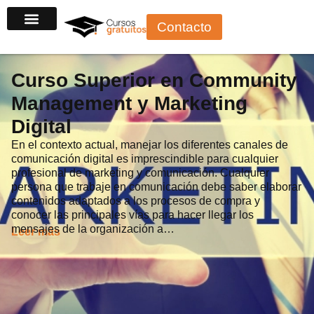
Ir
Contacto
al
contenido
Curso Superior en Community
Management y Marketing
Digital
En el contexto actual, manejar los diferentes canales de
comunicación digital es imprescindible para cualquier
profesional de marketing y comunicación. Cualquier
persona que trabaje en comunicación debe saber elaborar
contenidos adaptados a los procesos de compra y
conocer las principales vías para hacer llegar los
mensajes de la organización a…
Leer más