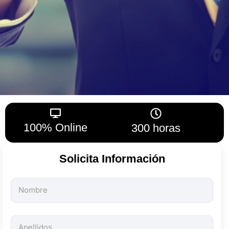
100% Online
300 horas
Solicita Información
Todos
los
campos
son