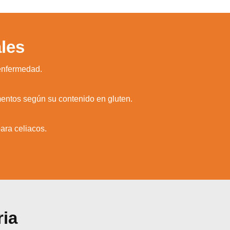
les
enfermedad.
imentos según su contenido en gluten.
zamos cookies para ofrecerte la mejor experiencia en nuestr
aprender más sobre qué cookies utilizamos o desactivarla
ajustes
.
ara celiacos.
Aceptar
Rechazar
Configurar
ria