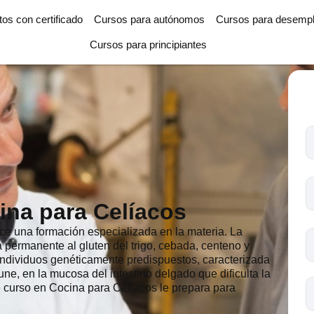
tos con certificado
Cursos para autónomos
Cursos para desemp
Cursos para principiantes
T
l
c
s
ina para Celíacos
o
ce una formación especializada en la materia. La
 permanente al gluten del trigo, cebada, centeno y
ndividuos genéticamente predispuestos, caracterizada
ne, en la mucosa del intestino delgado que dificulta la
e curso en Cocina para Celíacos le prepara para
 personas.