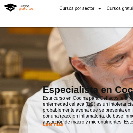
Ir
Cursos por sector
Cursos gratui
al
contenido
Especialista en Coc
Este curso en Cocina para Celíacos le ofre
enfermedad celíaca (EC) es un intolerancia
probablemente avena que se presenta en i
por una reacción inflamatoria, de base inmu
absorción de macro y micronutrientes. Est
Leer más
formarse en Cocina para este colectivo de