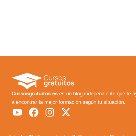
Cursosgratuitos.es
es un blog independiente que te 
a encontrar la mejor formación según tu situación.
Y
F
I
X
o
a
n
-
u
c
s
t