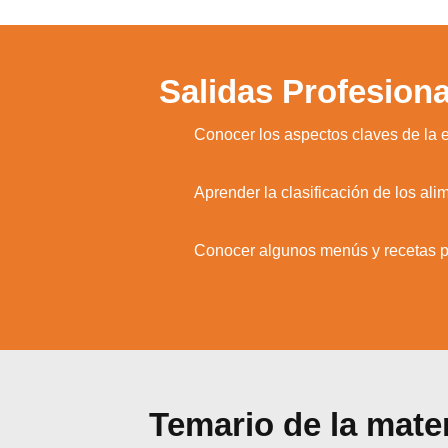
Salidas Profesiona
1.
Conocer los aspectos claves de la 
2.
Aprender la clasificación de los al
Utili
Puedes 
3.
Conocer algunos menús y recetas p
Temario de la mate