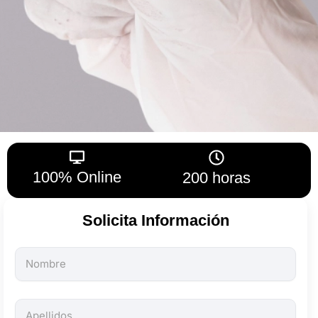
100% Online
200 horas
Solicita Información
Todos
los
campos
son