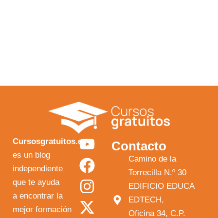
Y
F
I
X
Cursosgratuitos.es
Contacto
o
a
n
-
es un blog
Camino de la
independiente
u
c
s
t
Torrecilla N.º 30
que te ayuda
t
e
t
w
EDIFICIO EDUCA
a encontrar la
EDTECH,
u
b
a
i
mejor formación
Oficina 34, C.P.