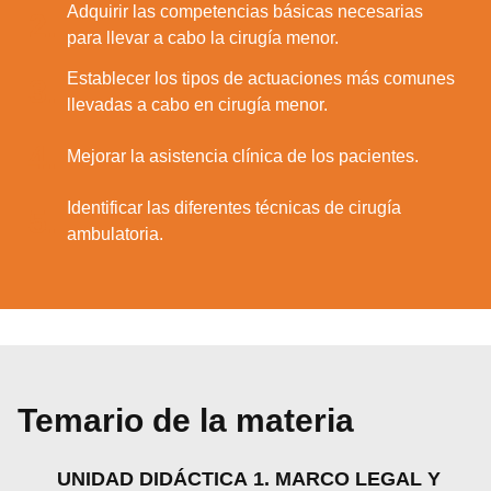
Adquirir las competencias básicas necesarias
2.
para llevar a cabo la cirugía menor.
Establecer los tipos de actuaciones más comunes
3.
llevadas a cabo en cirugía menor.
4.
Mejorar la asistencia clínica de los pacientes.
Identificar las diferentes técnicas de cirugía
5.
ambulatoria.
Temario de la materia
UNIDAD DIDÁCTICA 1. MARCO LEGAL Y