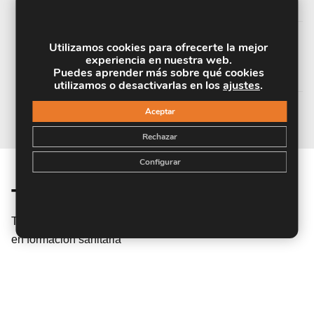
UNIDAD DIDÁCTICA 9. SUTURAS
Utilizamos cookies para ofrecerte la mejor
UNIDAD DIDÁCTICA 10. CUIDADOS
experiencia en nuestra web.
POSTOPERATORIOS
Puedes aprender más sobre qué cookies
utilizamos o desactivarlas en los
ajustes
.
Aceptar
Rechazar
Configurar
Titulación
Titulación expedida por INESALUD, centro especializado
en formación sanitaria