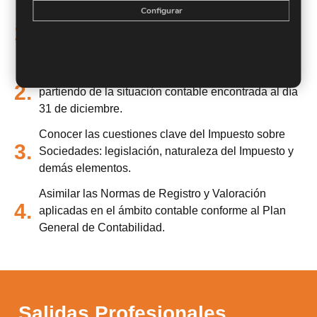
Configurar
Determinar las operaciones contables que se
1.
deberán de llevar a cabo con motivo de fin de
ejercicio.
Elaborar las cuentas anuales de la empresa,
2.
partiendo de la situación contable encontrada al día
31 de diciembre.
Conocer las cuestiones clave del Impuesto sobre
3.
Sociedades: legislación, naturaleza del Impuesto y
demás elementos.
Asimilar las Normas de Registro y Valoración
4.
aplicadas en el ámbito contable conforme al Plan
General de Contabilidad.
Salidas Profesionales