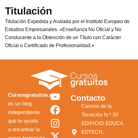
Titulación
Titulación Expedida y Avalada por el Instituto Europeo de
Estudios Empresariales. «Enseñanza No Oficial y No
Conducente a la Obtención de un Título con Carácter
Oficial o Certificado de Profesionalidad.»
Y
F
I
X
Cursosgratuitos.es
Contacto
o
a
n
-
es un blog
Camino de la
independiente
u
c
s
t
Torrecilla N.º 30
que te ayuda
t
e
t
w
EDIFICIO EDUCA
a encontrar la
EDTECH,
u
b
a
i