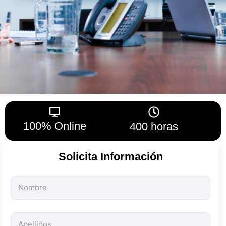
100% Online
400 horas
Solicita Información
Todos
los
campos
son