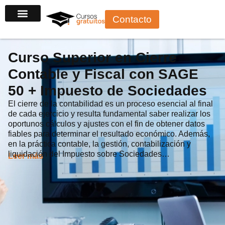
Ir
Contacto
al
contenido
Curso Superior en Cierre
Contable y Fiscal con SAGE
50 + Impuesto de Sociedades
El cierre de la contabilidad es un proceso esencial al final
de cada ejercicio y resulta fundamental saber realizar los
oportunos cálculos y ajustes con el fin de obtener datos
fiables para determinar el resultado económico. Además,
en la práctica contable, la gestión, contabilización y
liquidación del Impuesto sobre Sociedades…
Leer más