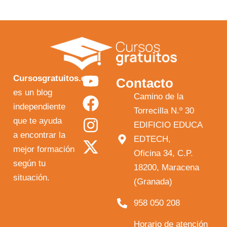
Y
F
I
X
Cursosgratuitos.es
Contacto
o
a
n
-
es un blog
Camino de la
independiente
u
c
s
t
Torrecilla N.º 30
que te ayuda
t
e
t
w
EDIFICIO EDUCA
a encontrar la
EDTECH,
u
b
a
i
mejor formación
Oficina 34, C.P.
b
o
g
t
según tu
18200, Maracena
e
o
r
t
situación.
(Granada)
k
a
e
958 050 208
m
r
Horario de atención