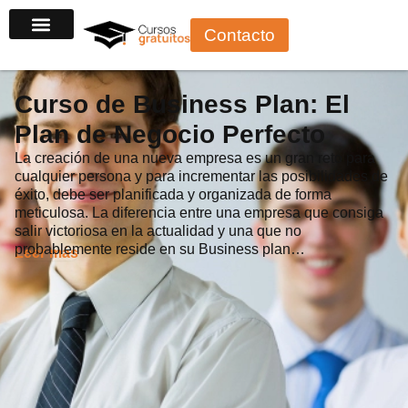
Ir
Contacto
al
contenido
Curso de Business Plan: El
Plan de Negocio Perfecto
La creación de una nueva empresa es un gran reto para
cualquier persona y para incrementar las posibilidades de
éxito, debe ser planificada y organizada de forma
meticulosa. La diferencia entre una empresa que consiga
salir victoriosa en la actualidad y una que no
probablemente reside en su Business plan…
Leer más