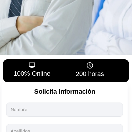
100% Online
200 horas
Solicita Información
Todos
los
campos
son