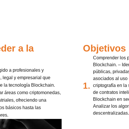
der a la
Objetivos
Comprender los p
Blockchain. – Iden
gido a profesionales y
públicas, privadas
o, legal y empresarial que
asociados al uso 
1.
e la tecnología Blockchain.
criptografía en la
de contratos intel
rar áreas como criptomonedas,
Blockchain en sec
striales, ofreciendo una
Analizar los algo
s básicos hasta las
descentralizadas.
ores.