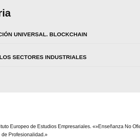
ria
CIÓN UNIVERSAL. BLOCKCHAIN
 LOS SECTORES INDUSTRIALES
stituto Europeo de Estudios Empresariales. «»Enseñanza No Ofi
zamos cookies para ofrecerte la mejor experiencia en nuestr
aprender más sobre qué cookies utilizamos o desactivarla
o de Profesionalidad.»
ajustes
.