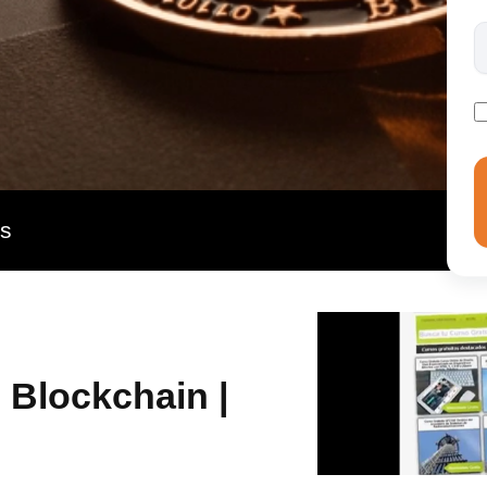
ue presenta esta tecnología, desarrollando habilidades
en diversos sectores. La demanda de profesionales
e crecimiento; formarte en esta área te posiciona a la
te para ser un líder en la transformación digital que
 el mundo.
as
 Blockchain |