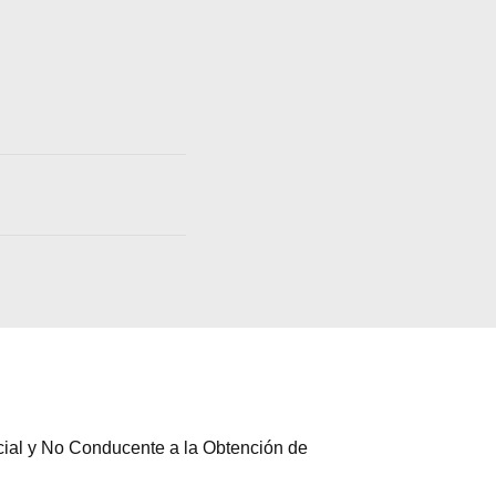
cial y No Conducente a la Obtención de
a web.
s en los