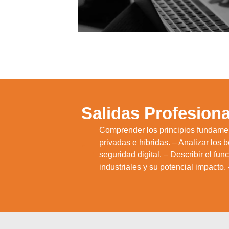
Salidas Profesiona
Comprender los principios fundament
privadas e híbridas. – Analizar los 
1.
seguridad digital. – Describir el fu
industriales y su potencial impacto