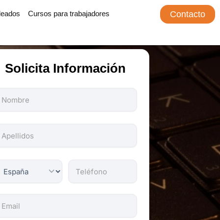
leados
Cursos para trabajadores
Contacto
Solicita Información
odos
os
ampos
on
bligatorios.