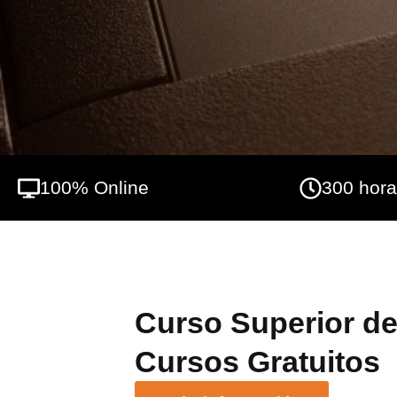
identificar las oportunidades y desafíos q
para implementar soluciones innovadoras 
capacitados en blockchain está en constant
vanguardia del mercado laboral, preparándo
está redefiniendo cómo interactuamos con
100% Online
300 hor
Curso Superior de
Cursos Gratuitos