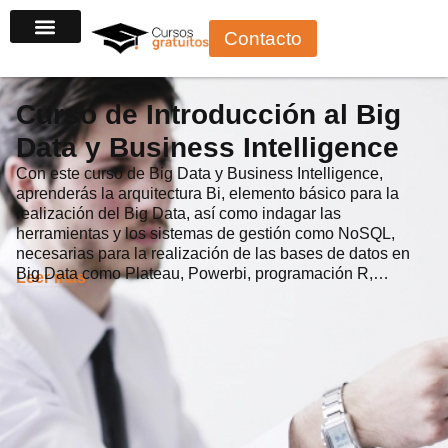
Ir
Contacto
al
contenido
Curso de Introducción al Big
Data y Business Intelligence
Con este curso de Big Data y Business Intelligence,
aprenderás la arquitectura Bi, elemento básico para la
realización del Big Data, así como indagar las
herramientas y los sistemas de gestión como NoSQL,
necesarias para la realización de las bases de datos en
Big Data como Plateau, Powerbi, programación R,…
Leer más