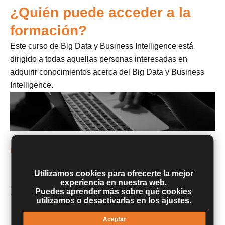
¿Quién puede acceder a la
formación?
Este curso de Big Data y Business Intelligence está
dirigido a todas aquellas personas interesadas en
adquirir conocimientos acerca del Big Data y Business
Intelligence.
Objetivos
Dotar a los alumnos de los conocimientos
Utilizamos cookies para ofrecerte la mejor
necesarios para comenzar a desarrollar funciones
experiencia en nuestra web.
1.
profesionales relacionadas con las tecnologías de
Puedes aprender más sobre qué cookies
utilizamos o desactivarlas en los
ajustes
.
los datos y su explotación con diferentes
herramientas y técnicas
Aceptar