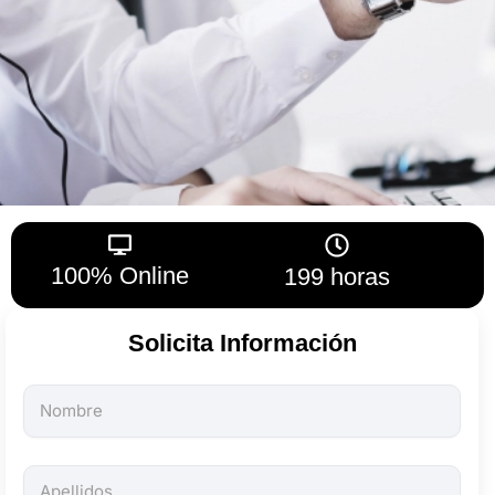
100% Online
199 horas
Solicita Información
Todos
los
campos
son