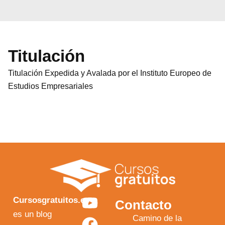
Titulación
Titulación Expedida y Avalada por el Instituto Europeo de
Estudios Empresariales
Y
F
I
X
Cursosgratuitos.es
Contacto
o
a
n
-
es un blog
Camino de la