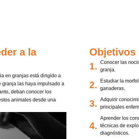
der a la
Objetivos
Conocer las noci
1.
granja.
ia en granjas está dirigido a
Estudiar la morfol
2.
e granja las haya impulsado a
ganaderas.
tanto, deban conocer los
Adquirir conocimi
 estos animales desde una
3.
principales enfe
Aprender los conc
4.
técnicas de explor
diagnósticos.