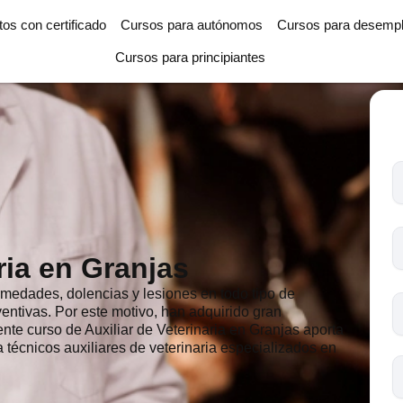
tos con certificado
Cursos para autónomos
Cursos para desemp
Cursos para principiantes
T
l
c
s
ria en Granjas
o
ermedades, dolencias y lesiones en todo tipo de
entivas. Por este motivo, han adquirido gran
ente curso de Auxiliar de Veterinaria en Granjas aporta
 técnicos auxiliares de veterinaria especializados en