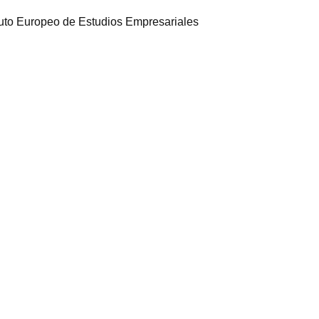
Aceptar
Rechazar
Configurar
ituto Europeo de Estudios Empresariales