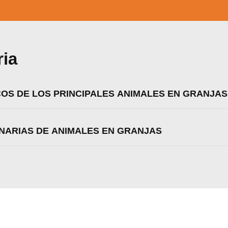
ria
OS DE LOS PRINCIPALES ANIMALES EN GRANJAS
INARIAS DE ANIMALES EN GRANJAS
zamos cookies para ofrecerte la mejor experiencia en nuestr
aprender más sobre qué cookies utilizamos o desactivarla
ajustes
.