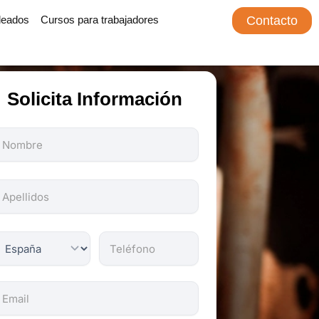
leados
Cursos para trabajadores
Contacto
Solicita Información
odos
os
ampos
on
bligatorios.