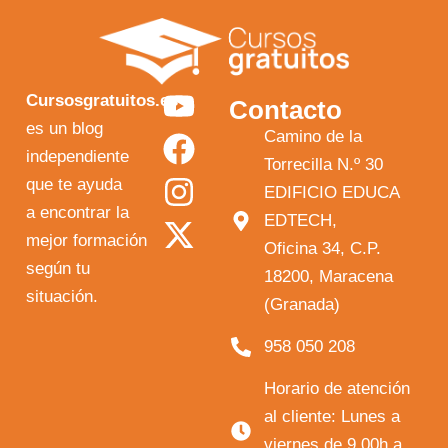
Y
F
I
X
Cursosgratuitos.es
Contacto
o
a
n
-
es un blog
Camino de la
independiente
u
c
s
t
Torrecilla N.º 30
que te ayuda
t
e
t
w
EDIFICIO EDUCA
a encontrar la
EDTECH,
u
b
a
i
mejor formación
Oficina 34, C.P.
b
o
g
t
según tu
18200, Maracena
e
o
r
t
situación.
(Granada)
k
a
e
958 050 208
m
r
Horario de atención
al cliente: Lunes a
viernes de 9.00h a