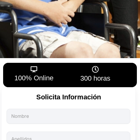
100% Online
300 horas
Solicita Información
Todos
los
campos
son