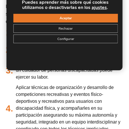
Puedes aprender más sobre qué cookies
Los objetivos perseguidos en el presente curso son los
utilizamos o desactivarlas en los
ajustes
.
siguientes: -Formar al alumno en las tareas y funciones
Aceptar
de un cuidador de discapacitados físicos y psíquicos.
Atender y auxiliar a la persona en tareas de cuidado
Rechazar
1.
general, higiene, alimentación, etc.
Configurar
Desarrollar pautas de comportamiento y habilidades
2.
sociales.
Conocer los diferentes ámbitos laborales en los que
3.
un cuidador de personas discapacitadas puede
ejercer su labor.
Aplicar técnicas de organización y desarrollo de
competiciones recreativas y eventos físico-
deportivos y recreativos para usuarios con
4.
discapacidad física, y acompañarles en su
participación asegurando su máxima autonomía y
seguridad, integrado en un equipo interdisciplinar y
coordinado con todos los técnicos implicados.