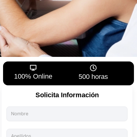
100% Online
500 horas
Solicita Información
Todos
los
campos
son