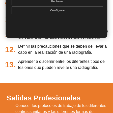
Saber interpretar los aspectos básicos de la
Rechazar
9.
radiología.
Configurar
Conocer la interacción de la radiación con el
10.
organismo (radiobiología).
Adquirir conocimientos acerca de la realización de
11.
radiografía en las diferentes zonas del cuerpo.
Definir las precauciones que se deben de llevar a
12.
cabo en la realización de una radiografía.
Aprender a discernir entre los diferentes tipos de
13.
lesiones que pueden revelar una radiografía.
Salidas Profesionales
Conocer los protocolos de trabajo de los diferentes
1.
centros sanitarios y las diferentes formas de