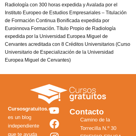
Radiología con 300 horas expedida y Avalada por el
Instituto Europeo de Estudios Empresariales – Titulación
de Formación Continua Bonificada expedida por
Euroinnova Formación. Título Propio de Radiología
expedida por la Universidad Europea Miguel de
Cervantes acreditada con 8 Créditos Universitarios (Curso
Universitario de Especialización de la Universidad
Europea Miguel de Cervantes)
Y
F
I
X
Cursosgratuitos.es
Contacto
o
a
n
-
es un blog
Camino de la
independiente
u
c
s
t
Torrecilla N.º 30
que te ayuda