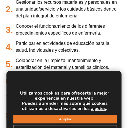
Gestionar los recursos materiales y personales en
2.
una unidad/servicio y los cuidados básicos dentro
del plan integral de enfermería.
Conocer el funcionamiento de los diferentes
3.
procedimientos específicos de enfermería.
Participar en actividades de educación para la
4.
salud, individuales y colectivas.
Colaborar en la limpieza, mantenimiento y
5.
esterilización del material y utensilios clínicos.
Saber interpretar los aspectos básicos de la
6.
radiología.
Utilizamos cookies para ofrecerte la mejor
Aprender los diferentes princippios de la técnica
7.
experiencia en nuestra web.
radiográfica.
Puedes aprender más sobre qué cookies
utilizamos o desactivarlas en los
ajustes
.
Conocer de manera más avanzada la física de las
8.
radiaciones y de los rayos X.
Aceptar