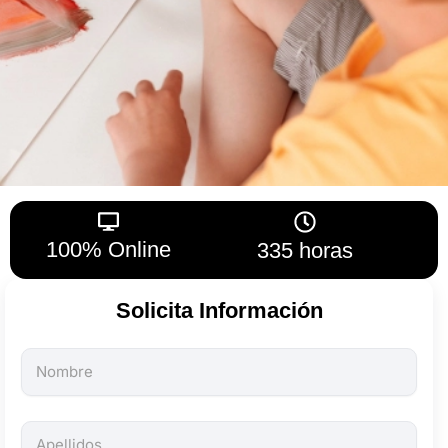
100% Online
335 horas
Solicita Información
Todos
los
campos
son