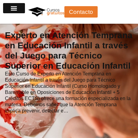
Ir
Contacto
al
contenido
Experto en Atención Temprana
en Educación Infantil a través
del Juego para Técnico
Superior en Educación Infantil
Este Curso de Experto en Atención Temprana en
Educación Infantil a través del Juego para Técnico
Superior en Educación Infantil (Curso Homologado y
Baremable en Oposiciones de Educación Infantil + 5
Créditos ECTS) ofrece una formación especializada en la
materia. Debemos saber que la Atención Temprana
implica prevenir, detectar e…
Leer más