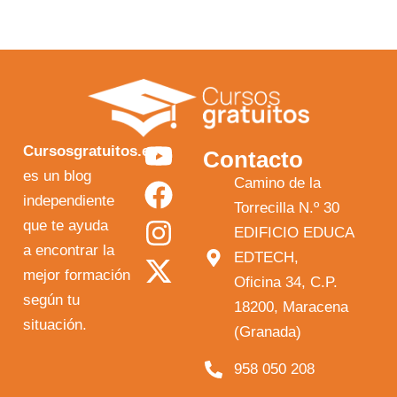
Y
F
I
X
Cursosgratuitos.es
Contacto
o
a
n
-
es un blog
Camino de la
independiente
u
c
s
t
Torrecilla N.º 30
que te ayuda
t
e
t
w
EDIFICIO EDUCA
a encontrar la
EDTECH,
u
b
a
i
mejor formación
Oficina 34, C.P.
b
o
g
t
según tu
18200, Maracena
e
o
r
t
situación.
(Granada)
k
a
e
958 050 208
m
r