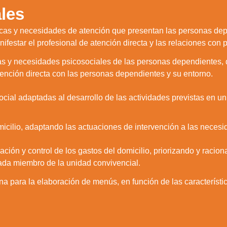
les
sticas y necesidades de atención que presentan las personas de
nifestar el profesional de atención directa y las relaciones con
cas y necesidades psicosociales de las personas dependientes, 
tención directa con las personas dependientes y su entorno.
ocial adaptadas al desarrollo de las actividades previstas en u
omicilio, adaptando las actuaciones de intervención a las necesi
ción y control de los gastos del domicilio, priorizando y racio
ada miembro de la unidad convivencial.
ina para la elaboración de menús, en función de las característ
zamos cookies para ofrecerte la mejor experiencia en nuestr
aprender más sobre qué cookies utilizamos o desactivarla
ajustes
.