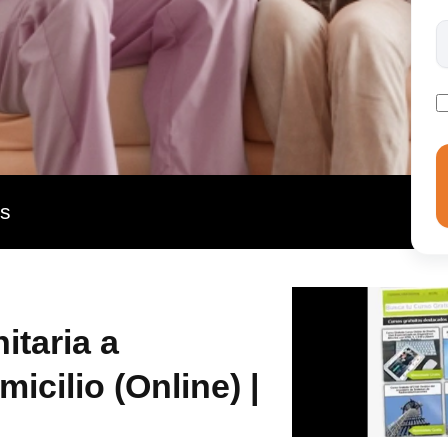
entorno. Así, el presente curso tratará de aportar los
las actividades relacionadas con la gestión y
as
itaria a
icilio (Online) |