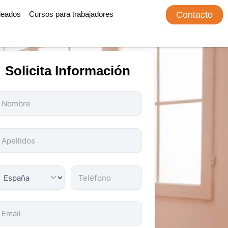
leados
Cursos para trabajadores
Contacto
Solicita Información
odos
os
ampos
on
bligatorios.