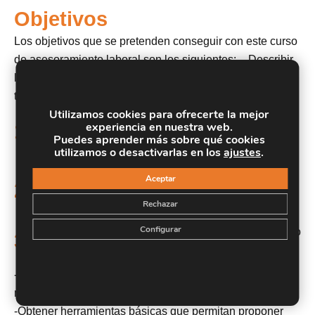
Objetivos
Los objetivos que se pretenden conseguir con este curso
de asesoramiento laboral son los siguientes: – Describir
los Derechos y obligaciones de empresarios y
trabajadores en materia laboral.
Utilizamos cookies para ofrecerte la mejor
Estudiar los contratos, sus elementos esenciales y
1.
experiencia en nuestra web.
requisitos de validez y conocer la normativa
Puedes aprender más sobre qué cookies
aplicable.
utilizamos o desactivarlas en los
ajustes
.
Conocer los organismos de la seguridad social
Aceptar
2.
donde realizar trámites relacionados con
Rechazar
trabajadores y empresa.
Configurar
Conocer cómo se regulan las condiciones de trabajo
3.
a través de la Negociación Colectiva.
-Adquirir conocimiento experto sobre la institución de la
mediación.
-Obtener herramientas básicas que permitan proponer