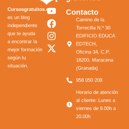
Y
F
I
X
Cursosgratuitos.es
Contacto
o
a
n
-
es un blog
Camino de la
independiente
u
c
s
t
Torrecilla N.º 30
que te ayuda
t
e
t
w
EDIFICIO EDUCA
a encontrar la
EDTECH,
u
b
a
i
mejor formación
Oficina 34, C.P.
b
o
g
t
según tu
18200, Maracena
e
o
r
t
situación.
(Granada)
k
a
e
958 050 208
m
r
Horario de atención
al cliente: Lunes a
viernes de 9.00h a
20.00h