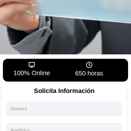
100% Online
650 horas
Solicita Información
Todos
los
campos
son