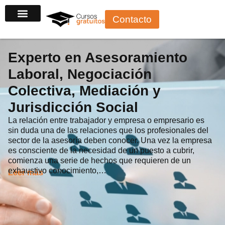
Ir
Contacto
al
contenido
Experto en Asesoramiento
Laboral, Negociación
Colectiva, Mediación y
Jurisdicción Social
La relación entre trabajador y empresa o empresario es
sin duda una de las relaciones que los profesionales del
sector de la asesoría deben conocer. Una vez la empresa
es consciente de la necesidad de un puesto a cubrir,
comienza una serie de hechos que requieren de un
exhaustivo conocimiento,…
Leer más