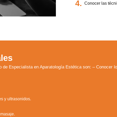
4.
Conocer las técni
les
o de Especialista en Aparatología Estética son: – Conocer lo
s y ultrasonidos.
 masaje.