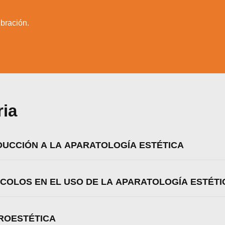
bración.
ria
ODUCCIÓN A LA APARATOLOGÍA ESTÉTICA
OCOLOS EN EL USO DE LA APARATOLOGÍA ESTÉTI
zamos cookies para ofrecerte la mejor experiencia en nuestr
aprender más sobre qué cookies utilizamos o desactivarla
TROESTÉTICA
ajustes
.