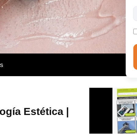
os dependiendo de lo que el cliente quiera. Algunos de
electroestética, radiaciones, ultrasonidos o incluso
encias en aparatología, se pueden aplicar técnicas
.
as
gía Estética |