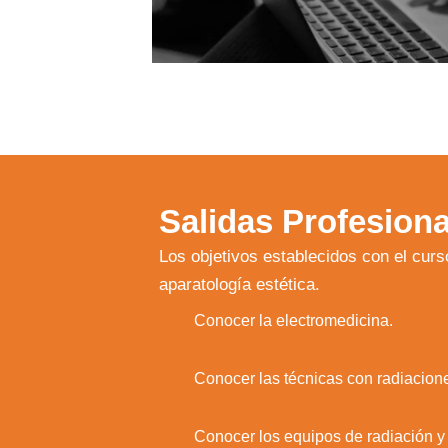
Salidas Profesiona
Los objetivos establecidos con el curs
aparatología estética.
1.
Conocer la electromedicina.
2.
Conocer las técnicas con radiacione
3.
Conocer los equipos de radiación y