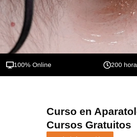
estética nos brinda multitud de tratamient
esos tratamientos varían desde técnicas de 
termoterapia. Además, con las últimas tend
muy avanzadas con los mejores resultados
100% Online
200 hor
Curso en Aparatolo
Cursos Gratuitos