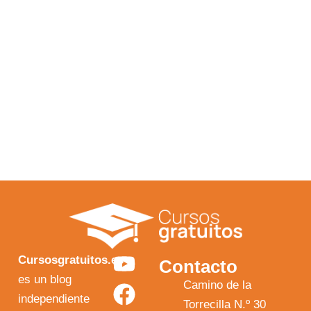
Y
F
I
X
Cursosgratuitos.es
Contacto
o
a
n
-
es un blog
Camino de la
independiente
u
c
s
t
Torrecilla N.º 30