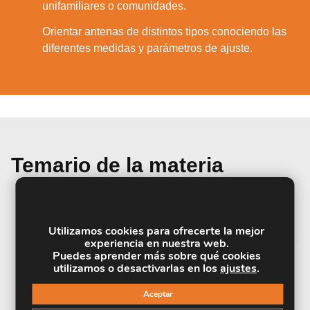
unifamiliares o comunidades.
Orientar antenas de distintos tipos conociendo las
4.
diferentes medidas y parámetros de ajuste.
Temario de la materia
UNIDAD DIDÁCTICA 1. TELEVISIÓN POR
SATÉLITE
Utilizamos cookies para ofrecerte la mejor
experiencia en nuestra web.
Puedes aprender más sobre qué cookies
utilizamos o desactivarlas en los
ajustes
.
UNIDAD DIDÁCTICA 2. TIPOS DE
ANTENAS Y SOPORTES
Aceptar