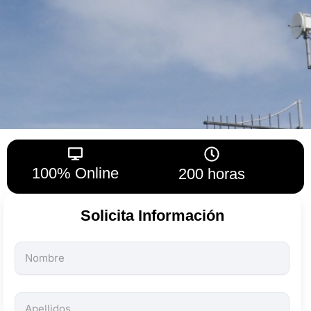
100% Online
200 horas
Solicita Información
Todos
los
campos
son