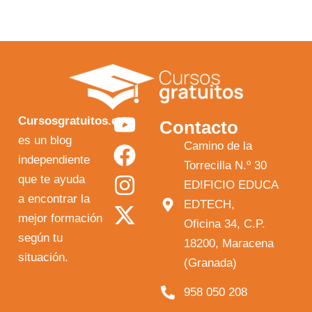
Y
F
I
X
Cursosgratuitos.es
Contacto
o
a
n
-
es un blog
Camino de la
independiente
u
c
s
t
Torrecilla N.º 30
que te ayuda
t
e
t
w
EDIFICIO EDUCA
a encontrar la
EDTECH,
u
b
a
i
mejor formación
Oficina 34, C.P.
b
o
g
t
según tu
18200, Maracena
e
o
r
t
situación.
(Granada)
k
a
e
958 050 208
m
r