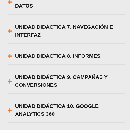
Utilizamos cookies para ofrecerte la mejor
DATOS
experiencia en nuestra web.
Puedes aprender más sobre qué cookies
utilizamos o desactivarlas en los
ajustes
.
UNIDAD DIDÁCTICA 7. NAVEGACIÓN E
Aceptar
INTERFAZ
Rechazar
Configurar
UNIDAD DIDÁCTICA 8. INFORMES
UNIDAD DIDÁCTICA 9. CAMPAÑAS Y
CONVERSIONES
UNIDAD DIDÁCTICA 10. GOOGLE
ANALYTICS 360