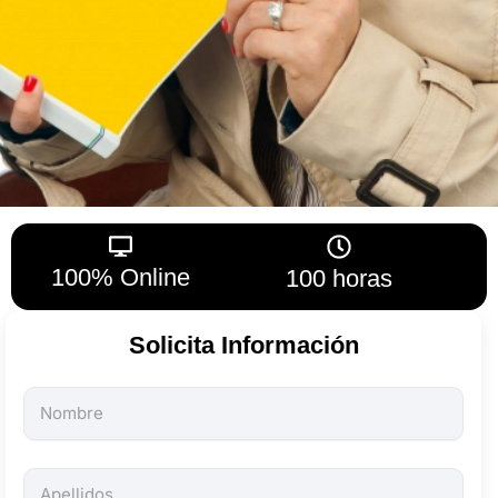
100% Online
100 horas
Solicita Información
Todos
los
campos
son