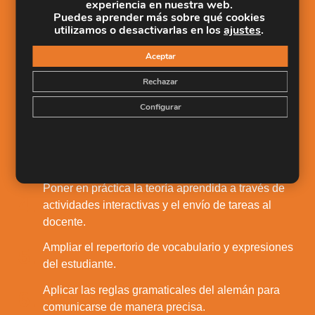
experiencia en nuestra web.
Puedes aprender más sobre qué cookies
Salidas Profesionales
utilizamos o desactivarlas en los
ajustes
.
Poder comunicarse efectivamente en situaciones
1.
Aceptar
correspondientes a un nivel intermedio de
competencia en el idioma.
Rechazar
Manifestar intereses, opiniones, preferencias e
2.
Configurar
intenciones tanto de forma oral como escrita.
Ajustar los mensajes según las exigencias del
3.
contexto comunicativo.
Poner en práctica la teoría aprendida a través de
4.
actividades interactivas y el envío de tareas al
docente.
Ampliar el repertorio de vocabulario y expresiones
5.
del estudiante.
Aplicar las reglas gramaticales del alemán para
6.
comunicarse de manera precisa.