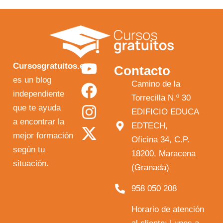
Y
F
I
X
Cursosgratuitos.es
Contacto
o
a
n
-
es un blog
Camino de la
independiente
u
c
s
t
Torrecilla N.º 30
que te ayuda
t
e
t
w
EDIFICIO EDUCA
a encontrar la
EDTECH,
u
b
a
i
mejor formación
Oficina 34, C.P.
b
o
g
t
según tu
18200, Maracena
e
o
r
t
situación.
(Granada)
k
a
e
958 050 208
m
r
Horario de atención