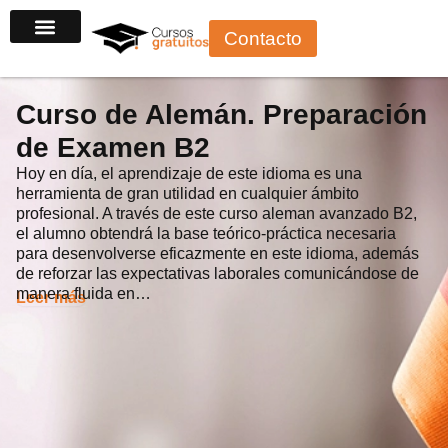
Ir
Contacto
al
contenido
Curso de Alemán. Preparación
de Examen B2
Hoy en día, el aprendizaje de este idioma es una
herramienta de gran utilidad en cualquier ámbito
profesional. A través de este curso aleman avanzado B2,
el alumno obtendrá la base teórico-práctica necesaria
para desenvolverse eficazmente en este idioma, además
de reforzar las expectativas laborales comunicándose de
manera fluida en…
Leer más