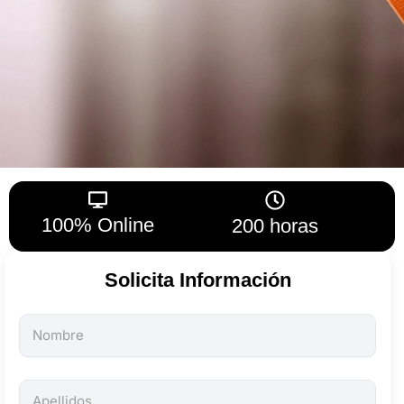
100% Online
200 horas
Solicita Información
Todos
los
campos
son