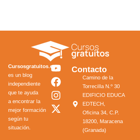
Y
F
I
X
Cursosgratuitos.es
Contacto
o
a
n
-
es un blog
Camino de la
independiente
u
c
s
t
Torrecilla N.º 30
que te ayuda
t
e
t
w
EDIFICIO EDUCA
a encontrar la
EDTECH,
u
b
a
i
mejor formación
Oficina 34, C.P.
b
o
g
t
según tu
18200, Maracena
e
o
r
t
situación.
(Granada)
k
a
e